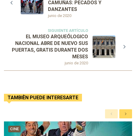
CAMUÑAS: PECADOS Y
DANZANTES
junio de 2020
SIGUIENTE ARTÍCULO
EL MUSEO ARQUEÓLOGICO
NACIONAL ABRE DE NUEVO SUS
PUERTAS, GRATIS DURANTE DOS
MESES
junio de 2020
TAMBIÈN PUEDE INTERESARTE
A
S
n
i
t
g
CINE
e
u