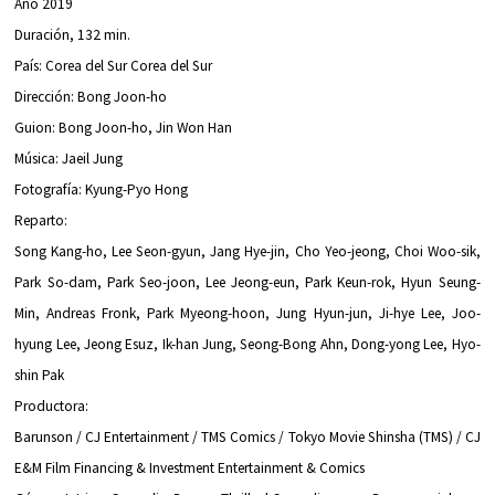
Año 2019
Duración, 132 min.
País: Corea del Sur Corea del Sur
Dirección: Bong Joon-ho
Guion: Bong Joon-ho, Jin Won Han
Música: Jaeil Jung
Fotografía: Kyung-Pyo Hong
Reparto:
Song Kang-ho, Lee Seon-gyun, Jang Hye-jin, Cho Yeo-jeong, Choi Woo-sik,
Park So-dam, Park Seo-joon, Lee Jeong-eun, Park Keun-rok, Hyun Seung-
Min, Andreas Fronk, Park Myeong-hoon, Jung Hyun-jun, Ji-hye Lee, Joo-
hyung Lee, Jeong Esuz, Ik-han Jung, Seong-Bong Ahn, Dong-yong Lee, Hyo-
shin Pak
Productora:
Barunson / CJ Entertainment / TMS Comics / Tokyo Movie Shinsha (TMS) / CJ
E&M Film Financing & Investment Entertainment & Comics