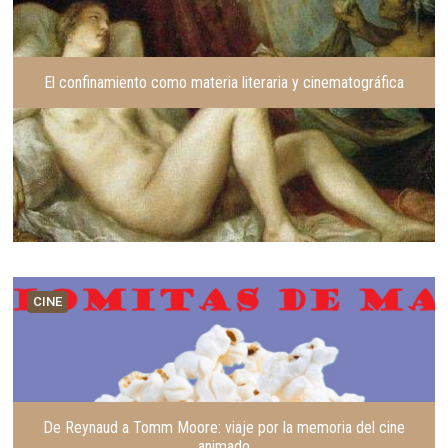
o
n
r
t
e
El confinamiento como materia literaria y cinematográfica
CINE
De Reynaud a Tomm Moore: viaje por la memoria del cine
animado