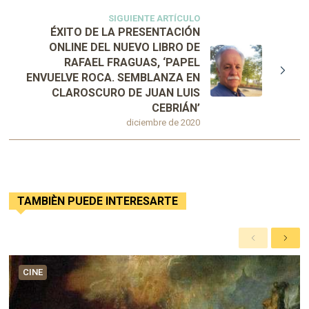
SIGUIENTE ARTÍCULO
ÉXITO DE LA PRESENTACIÓN
ONLINE DEL NUEVO LIBRO DE
RAFAEL FRAGUAS, ‘PAPEL
ENVUELVE ROCA. SEMBLANZA EN
CLAROSCURO DE JUAN LUIS
CEBRIÁN’
diciembre de 2020
TAMBIÈN PUEDE INTERESARTE
A
S
n
i
t
g
CINE
e
u
r
i
i
e