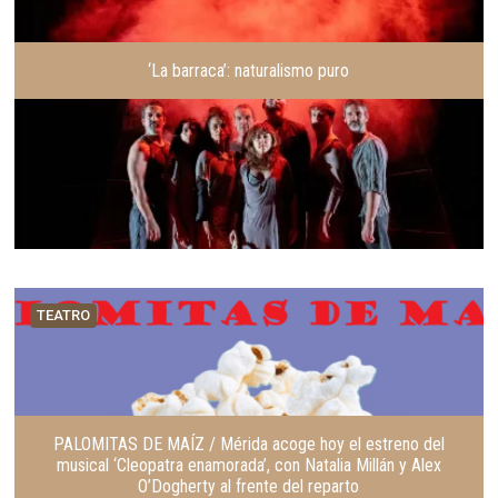
‘La barraca’: naturalismo puro
TEATRO
PALOMITAS DE MAÍZ / Mérida acoge hoy el estreno del
musical ‘Cleopatra enamorada’, con Natalia Millán y Alex
O’Dogherty al frente del reparto