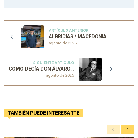
ARTÍCULO ANTERIOR
ALBRICIAS / MACEDONIA
agosto de 2025
SIGUIENTE ARTÍCULO
COMO DECÍA DON ÁLVARO…
agosto de 2025
TAMBIÈN PUEDE INTERESARTE
A
S
n
i