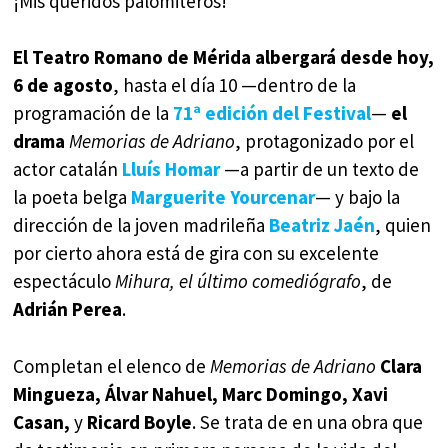
¡Mis queridos palomiteros!
El Teatro Romano de Mérida albergará desde hoy,
6 de agosto
, hasta el día 10 —dentro de la
programación de la
71ª edición del Festival
—
el
drama
Memorias de Adriano
, protagonizado por el
actor catalán
Lluís Homar
—a partir de un texto de
la poeta belga
Marguerite Yourcenar
— y bajo la
dirección de la joven madrileña
Beatriz Jaén
, quien
por cierto ahora está de gira con su excelente
espectáculo
Mihura, el último comediógrafo
, de
Adrián Perea
.
Completan el elenco de
Memorias de Adriano
Clara
Mingueza, Álvar Nahuel, Marc Domingo, Xavi
Casan,
y
Ricard Boyle
. Se trata de en una obra que