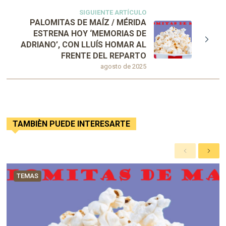
SIGUIENTE ARTÍCULO
PALOMITAS DE MAÍZ / MÉRIDA
ESTRENA HOY ‘MEMORIAS DE
ADRIANO’, CON LLUÍS HOMAR AL
FRENTE DEL REPARTO
agosto de 2025
TAMBIÈN PUEDE INTERESARTE
A
S
n
i
t
g
TEMAS
e
u
r
i
i
e
o
n
r
t