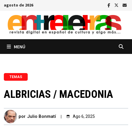
Saltar
agosto de 2026
al
contenido
MENÚ
TEMAS
ALBRICIAS / MACEDONIA
por
Julio Bonmatí
Ago 6, 2025