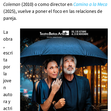
Coleman
(2010) o como director en
Camino a la Meca
(2025), vuelve a poner el foco en las relaciones de
pareja.
La
obra
,
escri
ta
por
la
jove
n
auto
ra y
actri