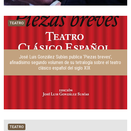
TEATRO
José Luis González Subías publica ‘Piezas breves’,
afinadísimo segundo volumen de su tetralogía sobre el teatro
clásico español del siglo XIX
TEATRO