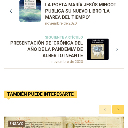
LA POETA MARÍA JESÚS MINGOT
PUBLICA SU NUEVO LIBRO ‘LA
MAREA DEL TIEMPO’
noviembre de 2020
SIGUIENTE ARTÍCULO
PRESENTACIÓN DE ‘CRÓNICA DEL
AÑO DE LA PANDEMIA’ DE
ALBERTO INFANTE
noviembre de 2020
TAMBIÈN PUEDE INTERESARTE
A
S
n
i
t
g
ENSAYO
e
u