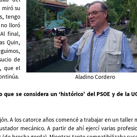
e miró su
as, tengo
 no lloró
l final,
as Quin,
eguimos,
sucio de
, que el
continúa.
Aladino Cordero
 que se considera un ‘histórico’ del PSOE y de la U
ón. A los catorce años comencé a trabajar en un taller 
stador mecánico. A partir de ahí ejercí varias profesi
or (de brocha gorda). Mientras tanto compatibilizaba su