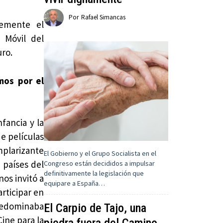
Por
Rafael Simancas
temente el
 Móvil del
uro.
mos por el
fancia y la
e películas
mplarizante
El Gobierno y el Grupo Socialista en el
 países del
Congreso están decididos a impulsar
definitivamente la legislación que
nos invitó a
equipare a España…
rticipar en
predominaba
El Carpio de Tajo, una
Cine para la
piedra fuera del Camino