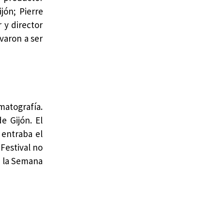
jón; Pierre
 y director
varon a ser
ematografía.
e Gijón. El
 entraba el
Festival no
a la Semana