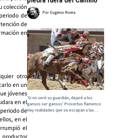
u colección
Por
Eugenio Rivera
 periodo de
atención de
ormación en
quier otro
carlo en un
que jóvenes
‘Si no seré su guardián, dejaré a los
udara en el
gansos ser gansos’ Proverbio flamenco
e periodo de
Hay realidades que se escapan a las…
llos, en el
rrumpió el
 productor