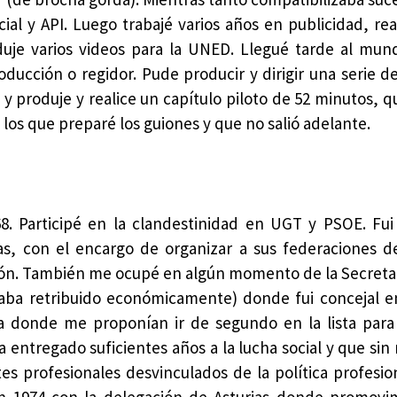
ial y API. Luego trabajé varios años en publicidad, rea
oduje varios videos para la UNED. Llegué tarde al mun
ucción o regidor. Pude producir y dirigir una serie de
 y produje y realice un capítulo piloto de 52 minutos, 
 los que preparé los guiones y que no salió adelante.
1968. Participé en la clandestinidad en UGT y PSOE. F
s, con el encargo de organizar a sus federaciones de
jón. También me ocupé en algún momento de la Secreta
aba retribuido económicamente) donde fui concejal e
tura donde me proponían ir de segundo en la lista para
entregado suficientes años a la lucha social y que sin 
tes profesionales desvinculados de la política profesion