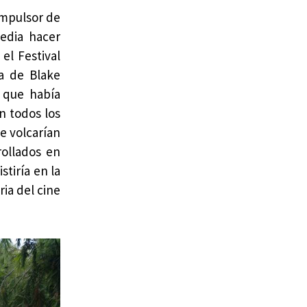
impulsor de
gedia hacer
el Festival
ia de Blake
 que había
n todos los
e volcarían
rollados en
tiría en la
ria del cine