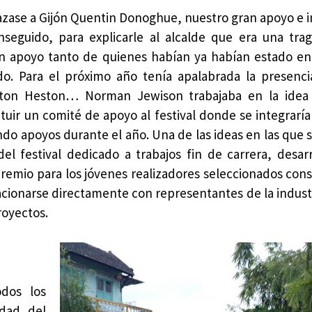
lazase a Gijón Quentin Donoghue, nuestro gran apoyo e 
nseguido, para explicarle al alcalde que era una tra
n apoyo tanto de quienes habían ya habían estado en 
o. Para el próximo año tenía apalabrada la presenc
lton Heston… Norman Jewison trabajaba en la idea
tuir un comité de apoyo al festival donde se integraría
ndo apoyos durante el año. Una de las ideas en las que s
el festival dedicado a trabajos fin de carrera, desar
emio para los jóvenes realizadores seleccionados consis
relacionarse directamente con representantes de la indust
royectos.
odos los
dad del