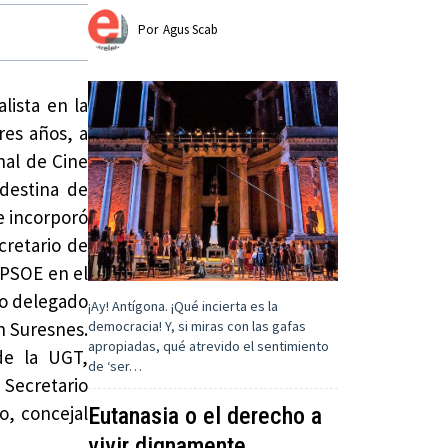
Por
Agus Scab
lista en la
res años, a
nal de Cine
ndestina de
e incorporó
cretario de
 PSOE en el
mo delegado
¡Ay! Antígona. ¡Qué incierta es la
democracia! Y, si miras con las gafas
n Suresnes.
apropiadas, qué atrevido el sentimiento
de la UGT,
de ‘ser…
Secretario
o, concejal
Eutanasia o el derecho a
vivir dignamente