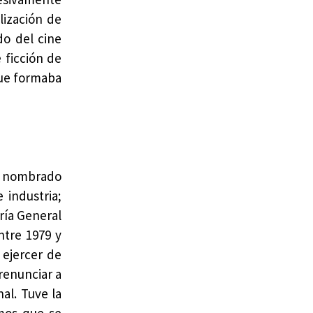
lización de
do del cine
 ficción de
que formaba
ui nombrado
 industria;
ría General
ntre 1979 y
 ejercer de
renunciar a
al. Tuve la