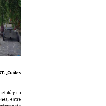
GT. ¿Cuáles
metalúrgico
ones, entre
cesivamente