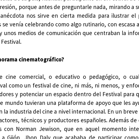
presión, porque antes de preguntarle nada, mirando a s
a anécdota nos sirve en cierta medida para ilustrar el
os se venía celebrando como algo rutinario, con escasa 
io y unos medios de comunicación que centraban la inf
Festival.
anorama cinematográfico?
e cine comercial, o educativo o pedagógico, o cual
ival como un festival de cine, ni más, ni menos, y enfo
dores y potenciar un espacio dentro del Festival para 
se mundo tuvieran una plataforma de apoyo que les ay
la industria del cine a nivel internacional. En un brev
ctores, técnicos y productores españoles. Además de e
tros con Norman Jewison, que en aquel momento inte
r a Gijón, Jhon Daly que acababa de participar como