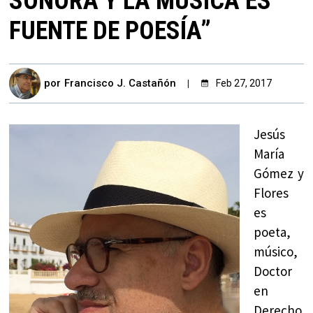
SONORA Y LA MÚSICA ES
FUENTE DE POESÍA”
por
Francisco J. Castañón
Feb 27, 2017
Jesús
María
Gómez y
Flores
es
poeta,
músico,
Doctor
en
Derecho