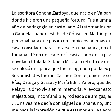
La escritora Concha Zardoya, que nació en Valpara
donde hicieron una pequeña fortuna. Fue alumna d
año de pedagogía en castellano. Al retornar los pa
a Gabriela cuando estaba de Cónsul en Madrid para 
personal para que pasara en limpio los poemas que
casa-consulado para sentarse en una banca, en el 
tomaban té en una cafetería casi al lado de su pis
novelada titulada Gabriela Mistral o retrato de u
se colocó una placa que fue inaugurada por la ex p
Sus amistades fueron: Carmen Conde, quien le solic
Ríos; Ortega y Gasset y María Edilia Valero, que d
Pelayo! ¡Cómo vivís en mi memoria! Al evocar estos
majestuosa, inconfundible, rodeada de amigas, adm
…Una vez me decía don Miguel de Unamuno, uno de 
me hace la impresión de que estamos en La Cacharre