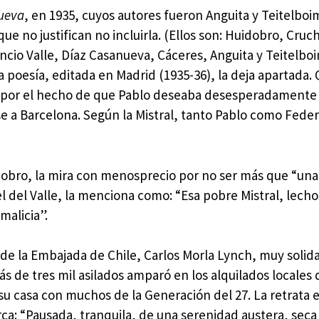
nueva
, en 1935, cuyos autores fueron Anguita y Teitelboim
 no justifican no incluirla. (Ellos son: Huidobro, Cruc
cio Valle, Díaz Casanueva, Cáceres, Anguita y Teitelboi
 poesía, editada en Madrid (1935-36), la deja apartada. 
 o por el hecho de que Pablo deseaba desesperadamente
e a Barcelona. Según la Mistral, tanto Pablo como Feder
idobro, la mira con menosprecio por no ser más que “un
l del Valle, la menciona como: “Esa pobre Mistral, lecho
malicia”.
de la Embajada de Chile, Carlos Morla Lynch, muy solida
s de tres mil asilados amparó en los alquilados locales 
en su casa con muchos de la Generación del 27. La retrata 
a: “Pausada, tranquila, de una serenidad austera, seca 