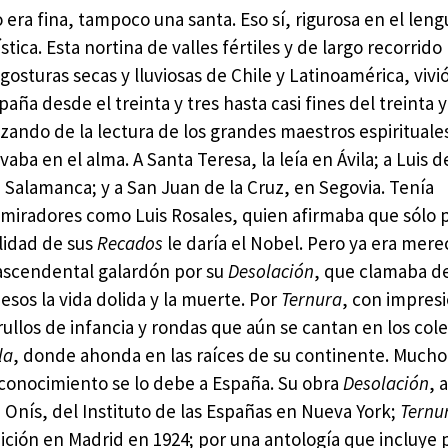
 era fina, tampoco una santa. Eso sí, rigurosa en el lengu
stica. Esta nortina de valles fértiles y de largo recorrido 
gosturas secas y lluviosas de Chile y Latinoamérica, vivi
paña desde el treinta y tres hasta casi fines del treinta y
zando de la lectura de los grandes maestros espirituale
evaba en el alma. A Santa Teresa, la leía en Ávila; a Luis
 Salamanca; y a San Juan de la Cruz, en Segovia. Tenía
miradores como Luis Rosales, quien afirmaba que sólo p
lidad de sus
Recados
le daría el Nobel. Pero ya era mer
ascendental galardón por su
Desolación
, que clamaba d
esos la vida dolida y la muerte. Por
Ternura
, con impres
rullos de infancia y rondas que aún se cantan en los cole
la
, donde ahonda en las raíces de su continente. Mucho
conocimiento se lo debe a España. Su obra
Desolación
, 
 Onís, del Instituto de las Españas en Nueva York;
Ternu
ición en Madrid en 1924; por una antología que incluye