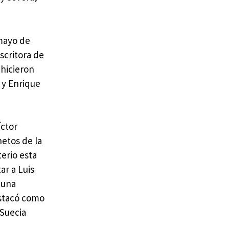
 mayo de
scritora de
 hicieron
 y Enrique
íctor
netos de la
terio esta
ar a Luis
 una
estacó como
 Suecia