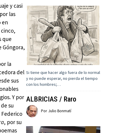
aje y casi
por las
ó en
 cinco,
s que
 de Góngora,
or la
ecedora del
Si tiene que hacer algo fuera de lo normal
y no puede esperar, no pierda el tiempo
esde sus
con los hombres;…
ionables
gios. Y por
ALBRICIAS / Raro
 de su
Por
Julio Bonmatí
a Federico
ra
, por su
 poemas