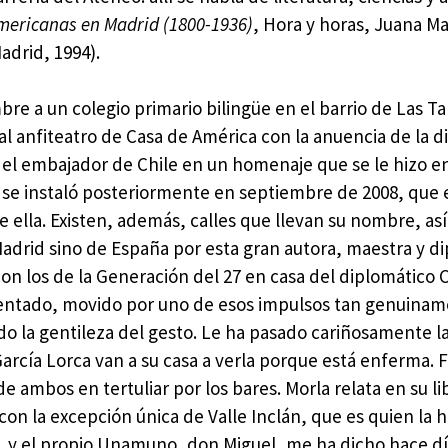
ericanas en Madrid (1800-1936)
, Hora y horas, Juana Ma
adrid, 1994).
re a un colegio primario bilingüe en el barrio de Las Ta
al anfiteatro de Casa de América con la anuencia de la d
 el embajador de Chile en un homenaje que se le hizo e
se instaló posteriormente en septiembre de 2008, que e
de ella. Existen, además, calles que llevan su nombre, a
Madrid sino de España por esta gran autora, maestra y di
con los de la Generación del 27 en casa del diplomático 
 sentado, movido por uno de esos impulsos tan genuina
ado la gentileza del gesto. Le ha pasado cariñosamente 
 García Lorca van a su casa a verla porque está enferma. 
e ambos en tertuliar por los bares. Morla relata en su li
con la excepción única de Valle Inclán, que es quien la 
, y el propio Unamuno, don Miguel, me ha dicho hace dí