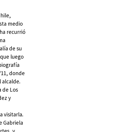
hile,
asta medio
ha recurrió
rma
alía de su
 que luego
biografía
nº11, donde
 alcalde.
a de Los
dez y
visitarla.
e Gabriela
rtes, y