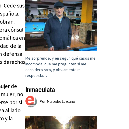
n. Cede sus
española.
sobran.
mera cónsul
lomática en
dad de la
en defensa
Me sorprende, y en según qué casos me
os derechos
incomoda, que me pregunten si me
considero raro, y obviamente mi
respuesta…
ujer de
Inmaculata
 mujer; no
rse por sí
Por
Mercedes Lezcano
ea al lado
o y la