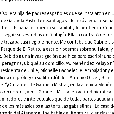
íso, era hija de padres españoles que se instalaron en C
e Gabriela Mistral en Santiago y alcanzó a educarse h
dres a España invirtieron su capital y lo perdieron. Conc
seguir sus estudios de filología. Ella la contrató de fo
 trazaba casi ilegiblemente. Me contaba que Gabriela s
Parque de El Retiro, a escribir poemas sobre su falda, y
o. Debido a una investigación que hice para escribir una 
na peregrina, ubiqué su domicilio: Av. Menéndez Pelayo 
residenta de Chile, Michelle Bachelet, el embajador y el
ita un prólogo a su libro Júbilos; Antonio Oliver; Blanc
ice: “¡Oh tardes de Gabriela Mistral, en la avenida Menén
 recuerdos, veo a Gabriela Mistral en actitud hierática,
iradores e intelectuales que de todas partes acudían a 
los más asiduos a las tertulias gabrielinas: ‘La casa d
ría del Ateneo: allí se habla de literatura, ciencias y a