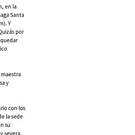
, en la
haga Santa
m). Y
Quizás por
 quedar
ico
a maestra
sa y
rio con los
de la sede
en su
y severa,