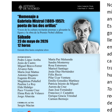
No
mí
an
Es
go
ll
en
ad
ca
tr
hu
ar
Ta
re
de
ed