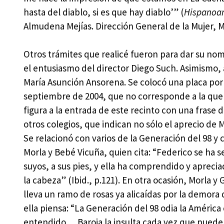
hasta del diablo, si es que hay diablo’” (
Hispanoam
Almudena Mejías. Dirección General de la Mujer, M
Otros trámites que realicé fueron para dar su nomb
el entusiasmo del director Diego Such. Asimismo, 
María Asunción Ansorena. Se colocó una placa por
septiembre de 2004, que no corresponde a la que 
figura a la entrada de este recinto con una frase 
otros colegios, que indican no sólo el aprecio de 
Se relacionó con varios de la Generación del 98 y 
Morla y Bebé Vicuña, quien cita: “Federico se ha
suyos, a sus pies, y ella ha comprendido y apreci
la cabeza” (Ibid., p.121). En otra ocasión, Morla y
lleva un ramo de rosas ya alicaídas por la demora d
ella piensa: “La Generación del 98 odia la América 
entendido… Baroja la insulta cada vez que puede