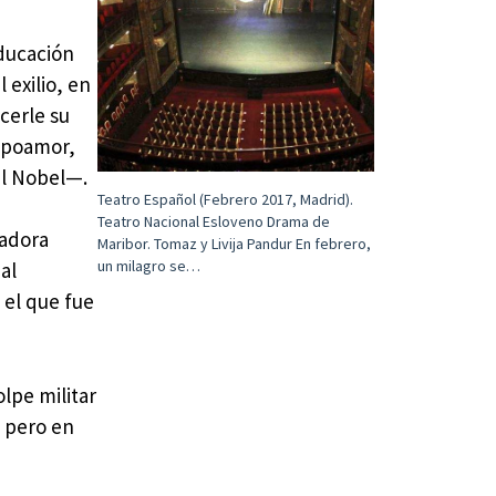
educación
 exilio, en
cerle su
ampoamor,
el Nobel—.
Teatro Español (Febrero 2017, Madrid).
Teatro Nacional Esloveno Drama de
vadora
Maribor. Tomaz y Livija Pandur En febrero,
un milagro se…
al
 el que fue
lpe militar
, pero en