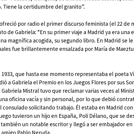
 Tiene la certidumbre del granito”.
 ofreció por radio el primer discurso feminista (el 22 de
to de Gabriela: “En su primer viaje a Madrid ya era una e
a magnífica acogida, su segundo libro. En Madrid se le
 cuales fue brillantemente ensalzada por María de Maeztu
e 1933, que hasta ese momento representaba el poeta V
ió a Gabriela el Premio en los Juegos Flores por sus So
 Gabriela Mistral tuvo que reclamar varias veces al Minis
na oficina vacía y sin personal, por lo que debió contrat
consulado solicitando trabajo. Él estaba en Madrid con
luego tuvieron un hijo en España, Poli Délano, que se d
 también un notable escritor y llegó a ser embajador en
u amigo Pablo Neruda.