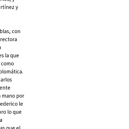
rtínez y
blas, con
irectora
n
s la que
sí como
plomática.
Carlos
mente
la mano por
Federico le
bro lo que
ha
as que el