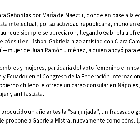
para Señoritas por María de Maeztu, donde en base a la 
ta intelectual, por su actividad republicana, murió en el
, aunque siempre se apreciaron, llegando Gabriela a ofre
de cónsul en Lisboa. Gabriela hizo amistad con Clara C
bí —mujer de Juan Ramón Jiménez, a quien apoyó para 
ombres y mujeres, partidaria del voto femenino e inno
le y Ecuador en el Congreso de la Federación Internacion
 gobierno chileno le ofrece un cargo consular en Nápoles,
er y antifascista.
 producido un año antes la “Sanjurjada”, un fracasado go
ile propone a Gabriela Mistral nuevamente como cónsul