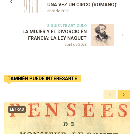
UNA VEZ UN CIRCO (ROMANO)’
abril de 2023
SIGUIENTE ARTÍCULO
LA MUJER Y EL DIVORCIO EN
FRANCIA: LA LEY NAQUET
abril de 2023
TAMBIÈN PUEDE INTERESARTE
A
S
n
i
t
g
LETRAS
e
u
r
i
i
e
o
n