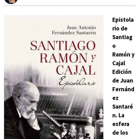
Epistola
rio de
Santiag
o
Ramón y
Cajal
Edición
de Juan
Fernánd
ez
Santaré
n. La
esfera
de los