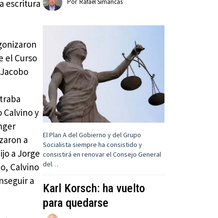
a escritura
Por
Rafael Simancas
gonizaron
e el Curso
r Jacobo
s
ntraba
o Calvino y
inger
El Plan A del Gobierno y del Grupo
zaron a
Socialista siempre ha consistido y
ijo a Jorge
consistirá en renovar el Consejo General
del…
to, Calvino
nseguir a
Karl Korsch: ha vuelto
para quedarse