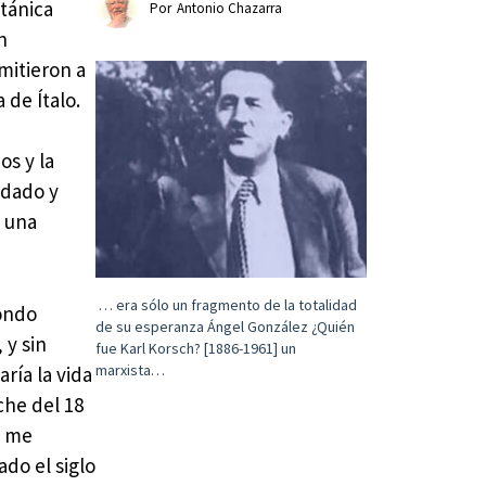
otánica
Por
Antonio Chazarra
n
mitieron a
 de Ítalo.
os y la
 dado y
e una
… era sólo un fragmento de la totalidad
fondo
de su esperanza Ángel González ¿Quién
 y sin
fue Karl Korsch? [1886-1961] un
marxista…
ría la vida
che del 18
, me
ado el siglo