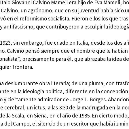
, Ítalo Giovanni Calvino Mameli era hijo de Eva Mameli, b
io Calvino, un agrónomo, que en su juventud había sido u
ó en el reformismo socialista. Fueron ellos los que tras
 y antifascismo, que contribuyeron a esculpir la ideología
923, sin embargo, fue criado en Italia, desde los dos añ
emo. Calvino pensó siempre que el nombre que le habían
alista”, precisamente para él, que abrazaba la idea d
quier frontera.
 una deslumbrante obra literaria; de una pluma, con tras
nte en la ideología política, diferente en la concepción,
 y ciertamente admirador de Jorge L. Borges. Abandona
 cerebral, un ictus, a las 3:30 de la madrugada en la no
della Scala, en Siena, en el año de 1985. En cierto modo
zza del Campo, el silencio de un escritor que había ilumin