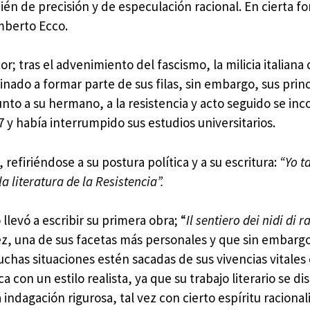
ién de precisión y de especulación racional. En cierta f
umberto Ecco.
tor; tras el advenimiento del fascismo, la milicia italian
nado a formar parte de sus filas, sin embargo, sus princ
nto a su hermano, a la resistencia y acto seguido se inc
27 y había interrumpido sus estudios universitarios.
refiriéndose a su postura política y a su escritura:
“Yo t
 literatura de la Resistencia”.
llevó a escribir su primera obra; “
Il sentiero dei nidi di 
ez, una de sus facetas más personales y que sin embargo
chas situaciones estén sacadas de sus vivencias vitale
a con un estilo realista, ya que su trabajo literario se d
indagación rigurosa, tal vez con cierto espíritu racional