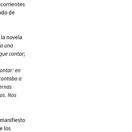
 corrientes
modo de
 la novela
ía una
que contar;
contar: en
 contaba a
ernas
pos. Nos
 manifiesto
e los