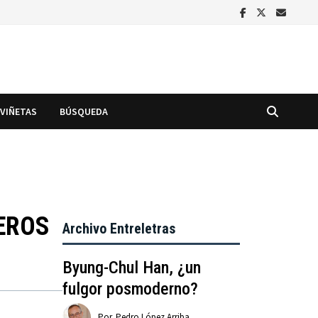
VIÑETAS
BÚSQUEDA
DEROS
Archivo Entreletras
Byung-Chul Han, ¿un
fulgor posmoderno?
Por
Pedro López Arriba