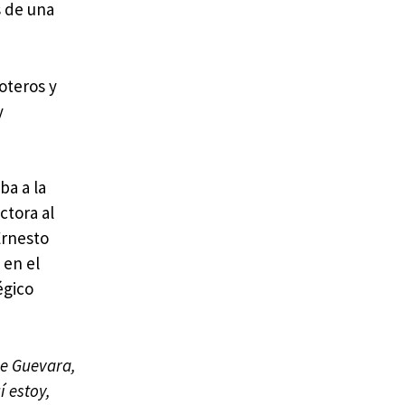
s de una
roteros y
y
ba a la
ctora al
Ernesto
 en el
égico
he Guevara,
í estoy,