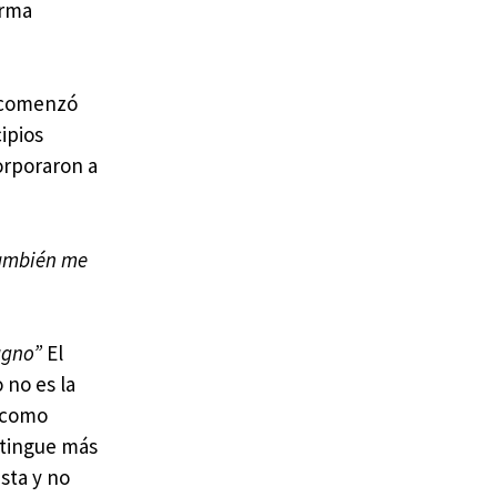
orma
a comenzó
ipios
orporaron a
ambién me
ragno”
El
 no es la
s como
istingue más
ista y no