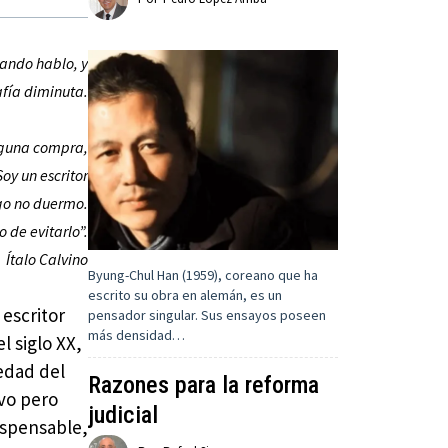
uando hablo, y
afía diminuta.
alguna compra,
oy un escritor
ago no duermo.
o de evitarlo”.
Ítalo Calvino
Byung-Chul Han (1959), coreano que ha
escrito su obra en alemán, es un
 escritor
pensador singular. Sus ensayos poseen
más densidad…
l siglo XX,
iedad del
Razones para la reforma
ivo pero
judicial
dispensable,