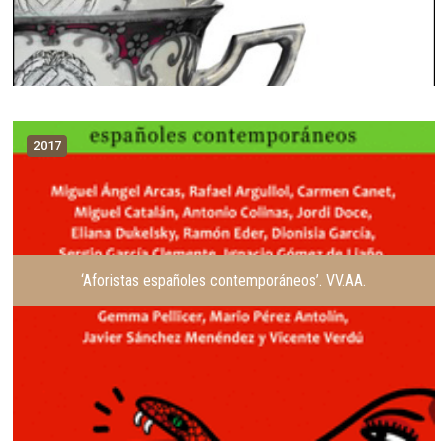
2017
‘Aforistas españoles contemporáneos’. VV.AA.