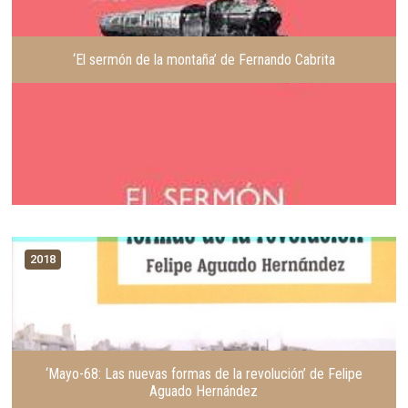
r
t
e
‘El sermón de la montaña’ de Fernando Cabrita
2018
‘Mayo-68: Las nuevas formas de la revolución’ de Felipe
Aguado Hernández