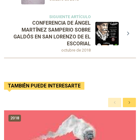
SIGUIENTE ARTÍCULO
CONFERENCIA DE ÁNGEL
MARTÍNEZ SAMPERIO SOBRE
GALDÓS EN SAN LORENZO DE EL
ESCORIAL
octubre de 2018
TAMBIÈN PUEDE INTERESARTE
A
S
n
i
t
g
2018
e
u
r
i
i
e
o
n