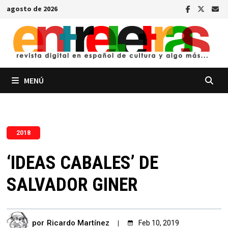
Saltar
agosto de 2026
al
contenido
MENÚ
2018
‘IDEAS CABALES’ DE
SALVADOR GINER
por
Ricardo Martínez
Feb 10, 2019