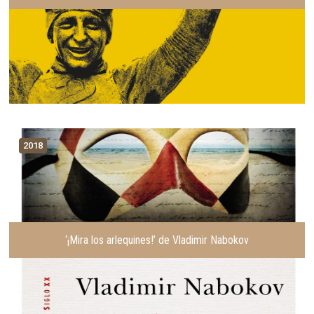
2018
‘¡Mira los arlequines!’ de Vladimir Nabokov