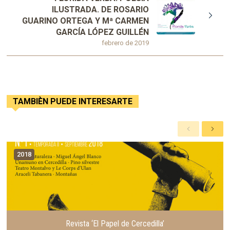
ILUSTRADA. DE ROSARIO
GUARINO ORTEGA Y Mª CARMEN
GARCÍA LÓPEZ GUILLÉN
febrero de 2019
TAMBIÈN PUEDE INTERESARTE
A
S
n
i
t
g
2018
e
u
r
i
i
e
o
n
r
t
e
Revista ‘El Papel de Cercedilla’