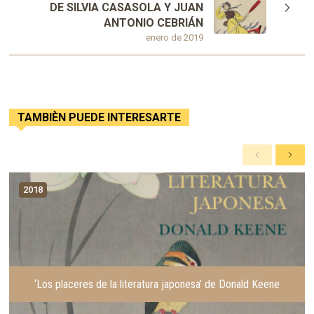
DE SILVIA CASASOLA Y JUAN
ANTONIO CEBRIÁN
enero de 2019
TAMBIÈN PUEDE INTERESARTE
A
S
n
i
t
g
2018
e
u
r
i
i
e
o
n
r
t
e
‘Los placeres de la literatura japonesa’ de Donald Keene