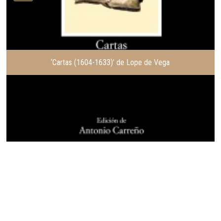
‘Cartas (1604-1633)’ de Lope de Vega