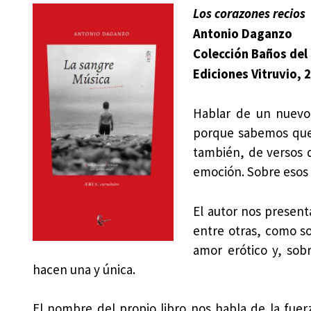
Los corazones recios
Antonio Daganzo
Colección Baños de
Ediciones Vitruvio, 
Hablar de un nuevo
porque sabemos que 
también, de versos q
emoción. Sobre esos 
El autor nos presen
entre otras, como so
amor erótico y, sob
hacen una y única.
El nombre del propio libro nos habla de la fuer