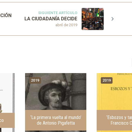
SIGUIENTE ARTÍCULO
ICIÓN
LA CIUDADANÍA DECIDE
abril de 2019
2019
2019
‘La primera vuelta al mundo’
‘Esbozos y ta
co
de Antonio Pigafetta
Francisco 