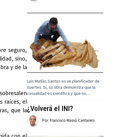
re seguro,
idad, sino,
bra y de la
Luis Matías Santos es un planificador de
suertes. Sí, su obra demuestra que la
 sobresalen
casualidad es científica y que no…
 raíces, el
¿Volverá el INI?
ras, que la
Por
Francisco Massó Cantarero
nida con el