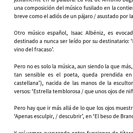
una composición del músico fusilado en la contiend
breve como el adiós de un pájaro / asustado por la
Otro músico español, Isaac Albéniz, es evocad
destinado a nunca ser leído por su destinatario: ‘
vino del fracaso’.
Pero no es solo la música, aun siendo la que más,
tan sensible es el poeta, queda prendida en
castellana’), nacida de las manos de la esculto
versos: ‘Estrella temblorosa / que unos ojos de ni
Pero hay que ir más allá de lo que los ojos muest
‘Apenas esculpir, / descubrir’, en ‘El beso de Branc
Y así vamos avanzando entre funciones de títer