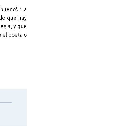
bueno’. ‘La
ido que hay
egia, y que
a el poeta o