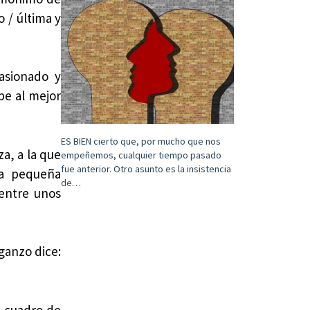
o / última y
pasionado y
abe al mejor
ES BIEN cierto que, por mucho que nos
a, a la que
empeñemos, cualquier tiempo pasado
fue anterior. Otro asunto es la insistencia
La pequeña
de…
 entre unos
ganzo dice:
n cuadro de