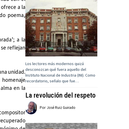
 ofrece a la
ndo poema,
rada’; a la
 se reflejan
Los lectores más modernos quizá
desconozcan qué fuera aquello del
una unidad.
Instituto Nacional de Industria (INI). Como
el homenaje
recordatorio, señalo que fue…
 alma en la
La revolución del respeto
Por
José Ruiz Guirado
 compositor
 recuperado
homónimo de