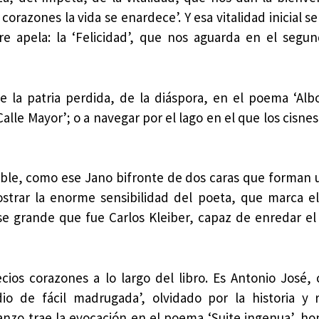
orazones la vida se enardece’. Y esa vitalidad inicial se
e apela: la ‘Felicidad’, que nos aguarda en el segu
de la patria perdida, de la diáspora, en el poema ‘Albo
le Mayor’; o a navegar por el lago en el que los cisnes
ble, como ese Jano bifronte de dos caras que forman 
ostrar la enorme sensibilidad del poeta, que marca 
ese grande que fue Carlos Kleiber, capaz de enredar el
ios corazones a lo largo del libro. Es Antonio José,
dio de fácil madrugada’, olvidado por la historia y
anzo trae la evocación en el poema ‘Suite ingenua’, 