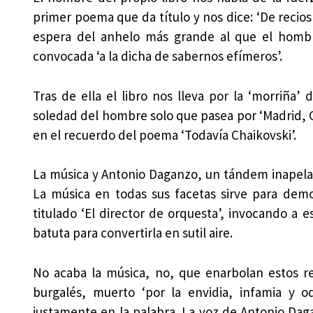
primer poema que da título y nos dice: ‘De recios c
espera del anhelo más grande al que el hombr
convocada ‘a la dicha de sabernos efímeros’.
Tras de ella el libro nos lleva por la ‘morriña’ 
soledad del hombre solo que pasea por ‘Madrid, Cal
en el recuerdo del poema ‘Todavía Chaikovski’.
La música y Antonio Daganzo, un tándem inapela
La música en todas sus facetas sirve para dem
titulado ‘El director de orquesta’, invocando a 
batuta para convertirla en sutil aire.
No acaba la música, no, que enarbolan estos rec
burgalés, muerto ‘por la envidia, infamia y o
justamente en la palabra. La voz de Antonio Dag