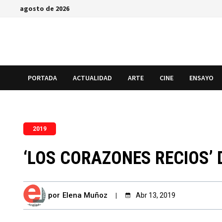
Saltar
agosto de 2026
al
contenido
PORTADA
ACTUALIDAD
ARTE
CINE
ENSAYO
2019
‘LOS CORAZONES RECIOS’
por
Elena Muñoz
Abr 13, 2019