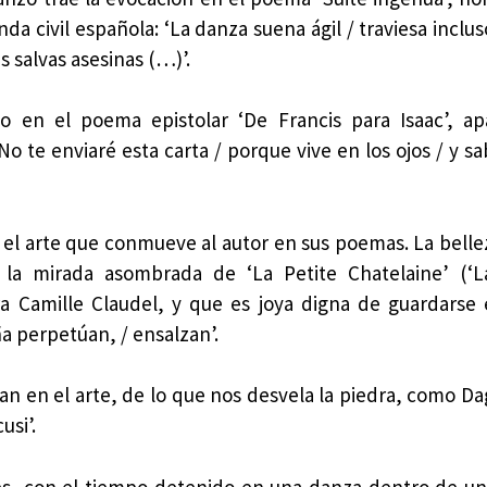
a civil española: ‘La danza suena ágil / traviesa inclus
s salvas asesinas (…)’.
o en el poema epistolar ‘De Francis para Isaac’, a
No te enviaré esta carta / porque vive en los ojos / y s
 el arte que conmueve al autor en sus poemas. La bellez
 la mirada asombrada de ‘La Petite Chatelaine’ (‘
ra Camille Claudel, y que es joya digna de guardarse
ña perpetúan, / ensalzan’.
ran en el arte, de lo que nos desvela la piedra, como Da
usi’.
es, con el tiempo detenido en una danza dentro de u