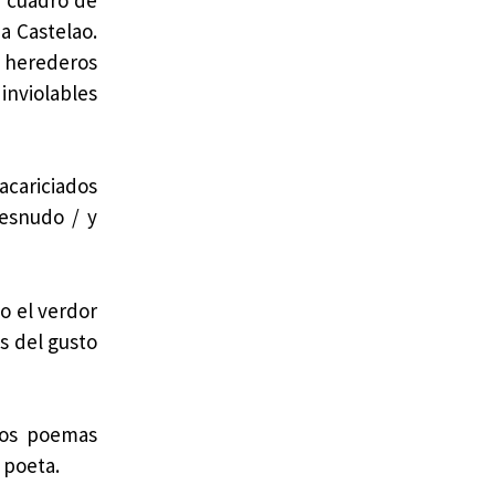
a Castelao.
s herederos
inviolables
 acariciados
desnudo / y
 o el verdor
és del gusto
hos poemas
 poeta.