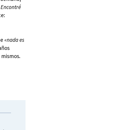
/ Encontré
ce:
ue
«nada es
 años
s mismos.