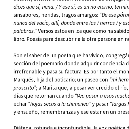
dices que sí, nena. / Y ese sí, es un no eterno, term
sinsabores, heridas, tragos amargos:
“De ese pára
nunca del vacío, allí, donde entre las / tierras / y 
palabras.”
Versos estos en los que como ha sabido v
libro. Poesía para descubrir a la otra persona en 
Son el saber de un poeta que ha vivido, congregá
sección del poemario donde adquirir conciencia d
irrefrenable y pasa su factura. Es por tanto el m
Marqués, hija del boticario; un paseo con
“mi her
proscrito”
; a Marita que, a pesar ver crecido el río
días que retornan cuando
“Veo pasar a esos mucha
echar
“hojas secas a la chimenea”
y pasar
“largas 
y ensueño, remembranzas y ese estar en un prese
Diáfana, rotunda e inconfundible, la voz poética d