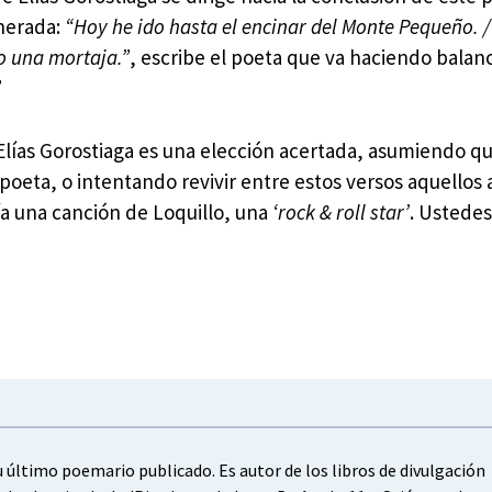
enerada:
“Hoy he ido hasta el encinar del Monte Pequeño. 
o una mortaja.”
, escribe el poeta que va haciendo balan
”
 Elías Gorostiaga es una elección acertada, asumiendo q
 poeta, o intentando revivir entre estos versos aquellos
a una canción de Loquillo, una
‘rock & roll star’
. Ustede
su último poemario publicado. Es autor de los libros de divulgación