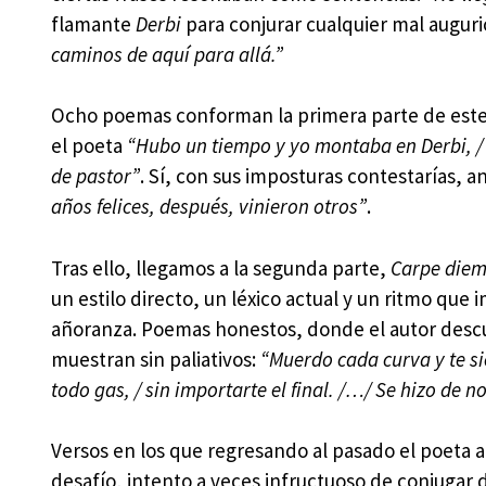
flamante
Derbi
para conjurar cualquier mal augurio 
caminos de aquí para allá.”
Ocho poemas conforman la primera parte de este li
el poeta
“Hubo un tiempo y yo montaba en Derbi, / 
de pastor”
. Sí, con sus imposturas contestarías, 
años felices, después, vinieron otros”
.
Tras ello, llegamos a la segunda parte,
Carpe die
un estilo directo, un léxico actual y un ritmo que 
añoranza. Poemas honestos, donde el autor descub
muestran sin paliativos:
“Muerdo cada curva y te si
todo gas, / sin importarte el final. /…/ Se hizo de n
Versos en los que regresando al pasado el poeta 
desafío, intento a veces infructuoso de conjugar 