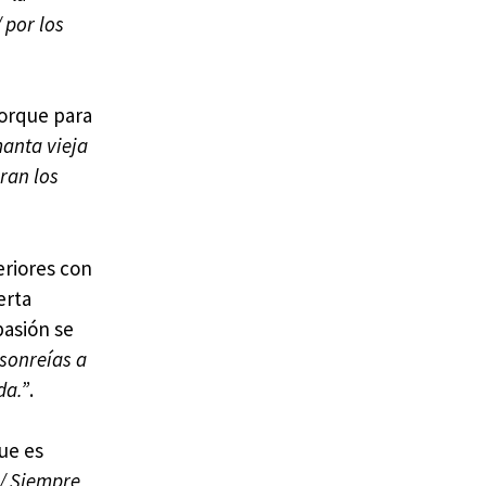
 por los
porque para
manta vieja
ran los
eriores con
erta
pasión se
sonreías a
da.”
.
que es
…/ Siempre