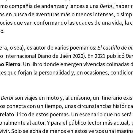
 como compañía de andanzas y lances a una
Derbi
, haber 
otos en busca de aventuras más o menos intensas, o sim
odios que van conformando las edades de una vida, la c
o.
era, o sea), es autor de varios poemarios:
El castillo de ai
 Internacional Diario de Jaén 2020). En 2021 publicó
De
no Fierro
. Un libro donde emergen vivencias colmadas 
ces que forjan la personalidad y, en ocasiones, condicio
,
Derbi
son viajes en moto y, al unísono, un itinerario exis
s conecta con un tiempo, unas circunstancias histórica
elato lírico de estos poemas. Un escenario que no será
lmente al autor. Y para el público lector más actual, 
vivir. Solo se echa de menos en estos versos una imagin