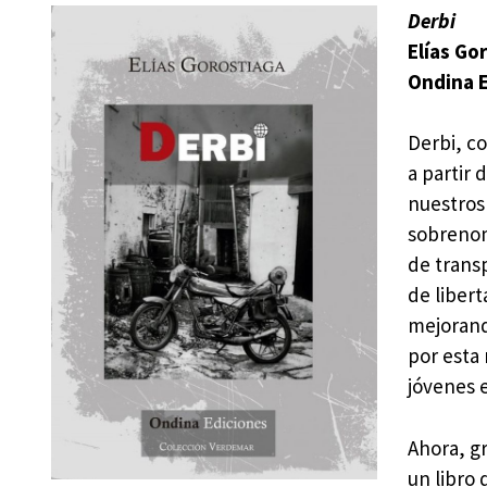
Derbi
Elías Go
Ondina E
Derbi, c
a partir 
nuestros
sobreno
de transp
de liber
mejorand
por esta
jóvenes e
Ahora, gr
un libro