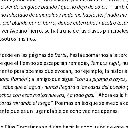
ina siendo un golpe blando / que no deja de doler.”
Tambi
mo infectado de amapolas / nada me hablaste, / nada me
esa piel blanda por el barro, donde enterrabas nuestro tesor
er Avelino Fierro, se halla una de las claves principale
nosotros mismos.
ndose en las páginas de
Derbi
, hasta asomarnos a la ter
e que el tiempo se escapa sin remedio,
Tempus fugit
, h
omento para poemas que evocan, por ejemplo, la historia
mano Ramón”
; al amigo que sigue
“con su pijama a rayas,
,
“sabe que el agua / nunca llegará a las casas del pueblo”
chos con esas motos nuevas, / a todo gas,”
. Ahora es la 
horas mirando el fuego”
. Poemas en los que se mezcla c
nte que es un lugar afable de ocho vecinos apenas.
e Elías Gorostiaga se dirige hacia la conclusión de este