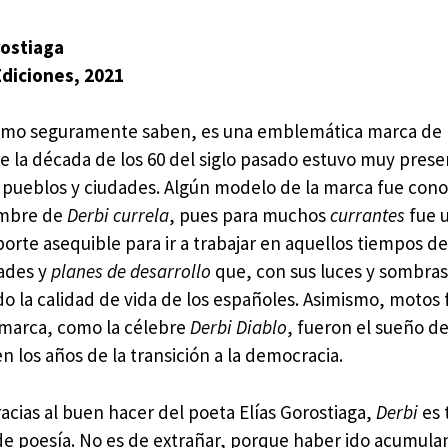
rostiaga
diciones, 2021
omo seguramente saben, es una emblemática marca de
de la década de los 60 del siglo pasado estuvo muy pres
 pueblos y ciudades. Algún modelo de la marca fue cono
mbre de
Derbi currela
, pues para muchos
currantes
fue 
orte asequible para ir a trabajar en aquellos tiempos d
tades y
planes de desarrollo
que, con sus luces y sombras
o la calidad de vida de los españoles. Asimismo, motos 
 marca, como la célebre
Derbi Diablo
, fueron el sueño 
n los años de la transición a la democracia.
acias al buen hacer del poeta Elías Gorostiaga,
Derbi
es 
 de poesía. No es de extrañar, porque haber ido acumul