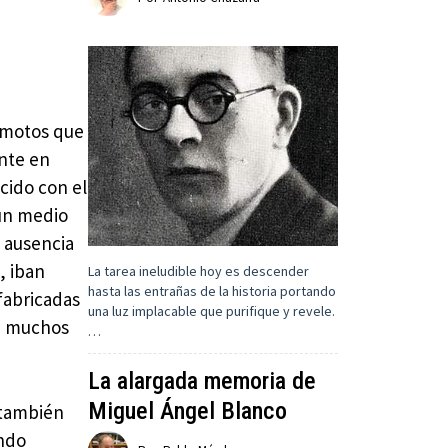
 motos que
ente en
cido con el
un medio
e ausencia
, iban
La tarea ineludible hoy es descender
hasta las entrañas de la historia portando
fabricadas
una luz implacable que purifique y revele.
de muchos
…
La alargada memoria de
Miguel Ángel Blanco
también
ando