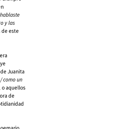
én
 hablaste
o y las
s de este
cera
uye
 de Juanita
 / como un
; o aquellos
hora de
otidianidad
 poemario,