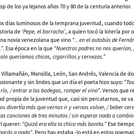
op de los ya lejanos años 70 y 80 de la centuria anterior.
os días luminosos de la temprana juventud, cuando tod
istoria de
‘Pepe, el borracho’
, a quien tocó la lotería por 
 una novia venezolana que vino
“…en el autobús de Fernán
.”
. Esa época en la que
“Nuestros padres no nos querían, 
/ solo queríamos chicas, cigarrillos y cervezas.”
a: Villamañán, Mansilla, León, San Andrés, Valencia de 
ionante y sin lindes que un día el poeta hizo suyo:
“Tod
 río, / entrar a las bodegas, romper el vino”
. Versos que r
ad propia de la juventud que, casi sin percatarnos, se va
s divertía más que vernos ir y vernos volver, / beber cer
las canciones de tres minutos / sin esperar nada a cambio
l querer:
“Quizá era ella la chica más bonita.”
Ese tiempo
egarás a nada”
. Pero hay estaba -lo está en estos poemas