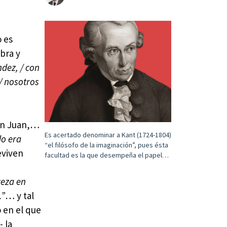
o es
obra y
dez, / con
/ nosotros
don Juan,…
Es acertado denominar a Kant (1724-1804)
o era
“el filósofo de la imaginación”, pues ésta
eviven
facultad es la que desempeña el papel…
veza en
.”
… y tal
 en el que
- la