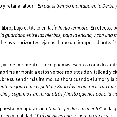
y retar al albur: “
En aquel tiempo montaba en la Derbi, /
bro, bajo el título en latín
In illo tempore
. En efecto, 
la guardaba entre las hierbas, bajo la encina, / con una 
anhelos y horizontes lejanos, hubo un tiempo radiante:
“E
m
, vivir el momento. Trece poemas escritos como los ant
imprime armonía a estos versos repletos de vitalidad y ci
re su sentir más íntimo. Es ahora cuando el amor y la 
ento pegada a mi espalda. / Sonreías nena, recuerdo que 
oche y seguimos sin mirar atrás / hasta que nos dolía la vi
apuesta por apurar vida
“hasta quedar sin aliento”
. Vida 
deseo y realidad:
“Y tú me dices que sí, pero no vienes. /