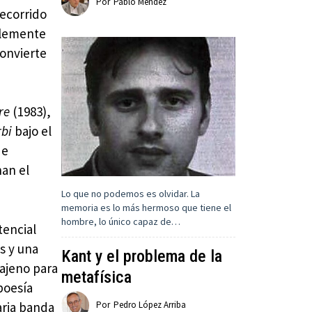
Por
Pablo Méndez
recorrido
plemente
onvierte
re
(1983),
rbi
bajo el
de
nan el
Lo que no podemos es olvidar. La
memoria es lo más hermoso que tiene el
hombre, lo único capaz de…
tencial
s y una
Kant y el problema de la
 ajeno para
metafísica
poesía
aria banda
Por
Pedro López Arriba