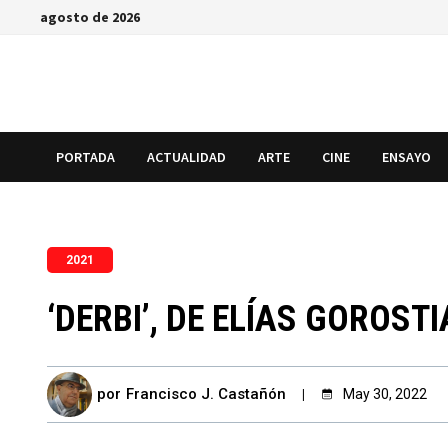
Saltar
agosto de 2026
al
contenido
PORTADA
ACTUALIDAD
ARTE
CINE
ENSAYO
2021
‘DERBI’, DE ELÍAS GOROST
por
Francisco J. Castañón
May 30, 2022