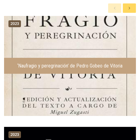
A
S
n
i
t
g
2023
e
u
r
i
i
e
o
n
r
t
e
‘Naufragio y peregrinación’ de Pedro Gobeo de Vitoria
2023