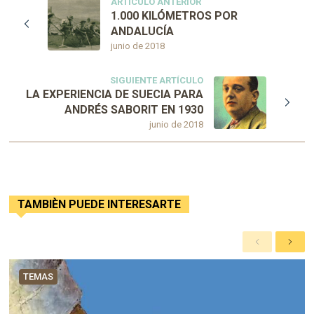
ARTÍCULO ANTERIOR
1.000 KILÓMETROS POR
ANDALUCÍA
junio de 2018
SIGUIENTE ARTÍCULO
LA EXPERIENCIA DE SUECIA PARA
ANDRÉS SABORIT EN 1930
junio de 2018
TAMBIÈN PUEDE INTERESARTE
A
S
n
i
t
g
TEMAS
e
u
r
i
i
e