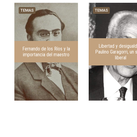
TEMAS
TEMAS
Libertad y desiguald
Fernando de los Ríos y la
Paulino Garagorri, un 
importancia del maestro
liberal