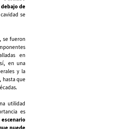
 debajo de
 cavidad se
, se fueron
mponentes
alladas en
así, en una
rales y la
, hasta que
décadas.
na utilidad
ortancia es
 escenario
 que puede