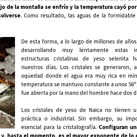
o de la montaña se enfrío y la temperatura cayó por
solverse
. Como resultado, las aguas de la formidable
De esta forma, a lo largo de millones de años
desarrollando muy lentamente estas i
estructuras cristalinas de yeso selenita h
nuestros días. Los cristales se generaron, 
oquedad donde el agua era muy rica en mine
temperatura se mantuvo constante a unos 56º
fue abierta por la mano del hombre hace dos 
Los cristales de yeso de Naica no tienen u
práctica o industrial. Sin embargo, su imp
esencial para la cristalografía.
Configuran un
ia y, hasta el momento, es el mayor exponente de lo