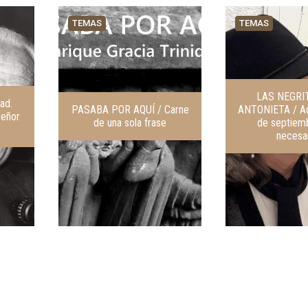
TEMAS
TEMAS
LAS NEGRI
ad.
PASABA POR AQUÍ / Carne
ANTONIETA / Aq
señor
de una sola frase
de septiem
necesa