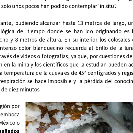
 solo unos pocos han podido contemplar ‘in situ’.
onante, pudiendo alcanzar hasta 13 metros de largo, 
lógica del tiempo donde se han ido originando es 
o y 8 metros de altura. En su interior los colosales c
ntenso color blanquecino recuerda al brillo de la lun
vés de videos o fotografías, ya que, por cuestiones de
 en la mina y los científicos que la estudian pueden a
La temperatura de la cueva es de 45º centígrados y regi
espiración se hace imposible y la pérdida del conoci
 de diez minutos.
egión por
esemboca
México o
 bañados