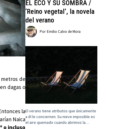
EL ECO Y SU SOMBRA /
‘Reino vegetal’, la novela
del verano
Por
Emilio Calvo de Mora
0 metros de
cen dagas o
Entonces la
El verano tiene atributos que únicamente
a él le conciernen. Su nieve imposible es
arían Naica
el aire quemado cuando abrimos la…
º o incluso