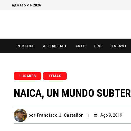
Saltar
agosto de 2026
al
contenido
PORTADA
ACTUALIDAD
ARTE
CINE
ENSAYO
,
LUGARES
TEMAS
NAICA, UN MUNDO SUBTER
por
Francisco J. Castañón
Ago 9, 2019