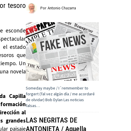
or tesoro
Por
Antonio Chazarra
ue esconde
spectacular
 el estado
esoros que
tiempo. Un
 una novela
Someday maybe / I´remmember to
forgert (Tal vez algún día / me acordaré
da Capilla
de olvidar) Bob Dylan Las noticias
 formación
falsas…
rección al
LAS NEGRITAS DE
ás grandes
ANTONIETA / Aquella
lar paisaje