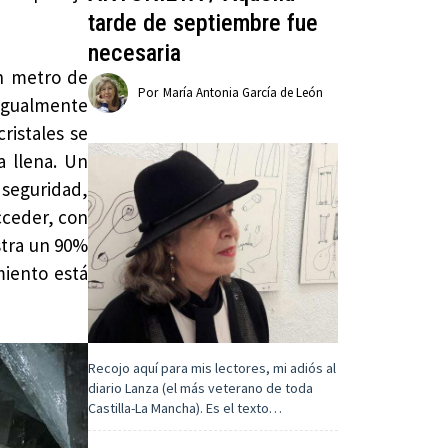
tarde de septiembre fue
necesaria
un metro de
Por
María Antonia García de León
igualmente
ristales se
a llena. Un
 seguridad,
cceder, con
stra un 90%
miento está
Recojo aquí para mis lectores, mi adiós al
diario Lanza (el más veterano de toda
Castilla-La Mancha). Es el texto…