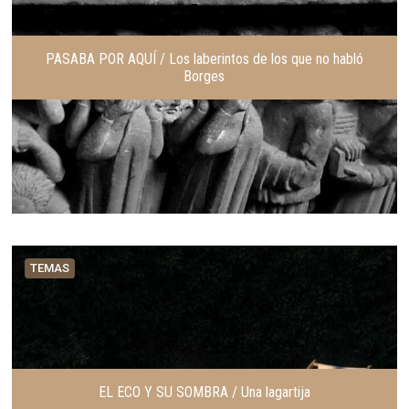
PASABA POR AQUÍ / Los laberintos de los que no habló
Borges
TEMAS
EL ECO Y SU SOMBRA / Una lagartija