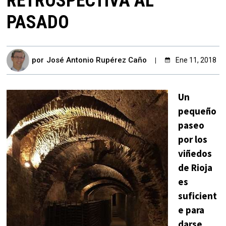
RETROSPECTIVA AL
PASADO
por
José Antonio Rupérez Caño
Ene 11, 2018
Un
pequeño
paseo
por los
viñedos
de Rioja
es
suficient
e para
darse