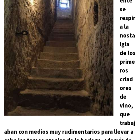
ente
se
respir
a la
nosta
lgia
de los
prime
ros
criad
ores
de
vino,
que
trabaj
aban con medios muy rudimentarios para llevar a