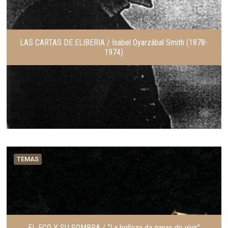
LAS CARTAS DE ELIBERIA / Isabel Oyarzábal Smith (1878-
1974)
TEMAS
EL ECO Y SU SOMBRA / “La belleza da ganas de vivir”