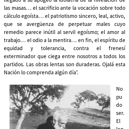
las masas… el sacrificio ante la vocación sobre todo
cálculo egoísta… el patriotismo sincero, leal, activo,
que se avergüenza de perpetuar males cuyo
remedio parece inútil al servil egoísmo; el amor al
trabajo… el odio a la mentira… en fin, el espíritu de
equidad y tolerancia, contra el frenesí
exterminador que ciega entre nosotros a todos los
partidos. Las obras lentas son duraderas. Ojalá esta
Nación lo comprenda algún día’.
No
pu
do
ser.
El
len