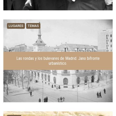
LUGARES
TEMAS
Las rondas y los bulevares de Madrid. Jano bifronte
urbanístico.