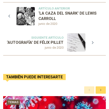
ARTÍCULO ANTERIOR
‘LA CAZA DEL SNARK’ DE LEWIS
CARROLL
junio de 2020
SIGUIENTE ARTÍCULO
‘AUTOGRAFÍA’ DE FÉLIX PILLET
junio de 2020
TAMBIÈN PUEDE INTERESARTE
A
S
n
i
t
g
TEMAS
e
u
r
i