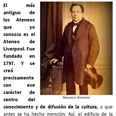
El más
antiguo de
los Ateneos
que yo
conozco es el
Ateneo de
Liverpool. Fue
fundado en
1797. Y se
creó
precisamente
con ese
carácter de
Mesonero Romanos
centro del
conocimiento y de difusión de la cultura
, a que
antes se ha hecho mención. Así, el edificio de la