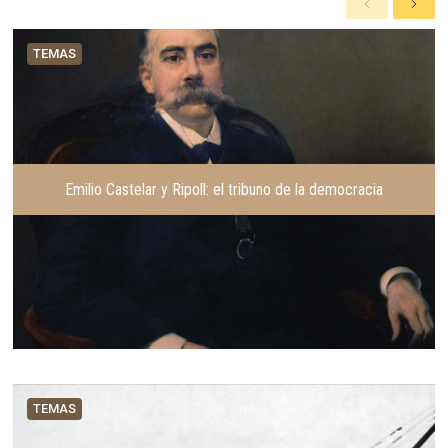
A
S
n
i
t
g
TEMAS
e
u
r
i
i
e
o
n
r
t
e
Emilio Castelar y Ripoll: el tribuno de la democracia
TEMAS