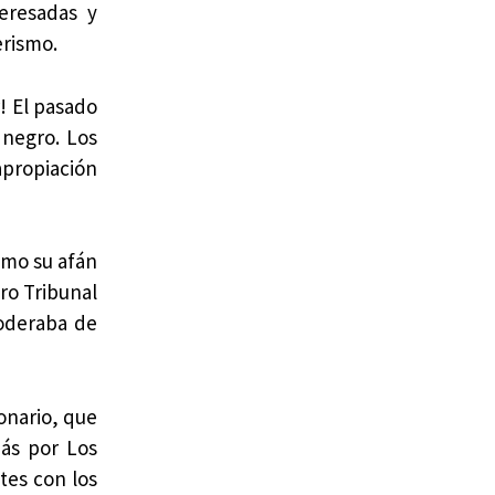
eresadas y
erismo.
! El pasado
 negro. Los
apropiación
omo su afán
ro Tribunal
poderaba de
onario, que
ás por Los
tes con los