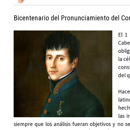
Bicentenario del Pronunciamiento del Co
El 1
Cabe
oblig
la c
const
del q
Hace
lati
hech
las 
siempre que los análisis fueran objetivos y no se