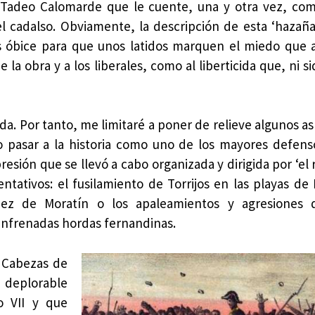
o Tadeo Calomarde que le cuente, una y otra vez, co
l cadalso. Obviamente, la descripción de esta ‘hazaña’
 óbice para que unos latidos marquen el miedo que 
la obra y a los liberales, como al liberticida que, ni si
da. Por tanto, me limitaré a poner de relieve algunos a
o pasar a la historia como uno de los mayores defens
resión que se llevó a cabo organizada y dirigida por ‘el 
ntativos: el fusilamiento de Torrijos en las playas de 
dez de Moratín o los apaleamientos y agresiones 
senfrenadas hordas fernandinas.
n Cabezas de
n deplorable
o VII y que