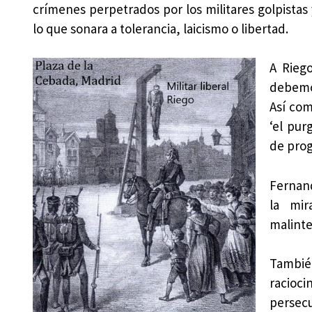
crímenes perpetrados por los militares golpistas 
lo que sonara a tolerancia, laicismo o libertad.
A Riego
debemos
Así com
‘el pur
de prog
Fernand
la mir
malinte
Tambié
racio
persecu