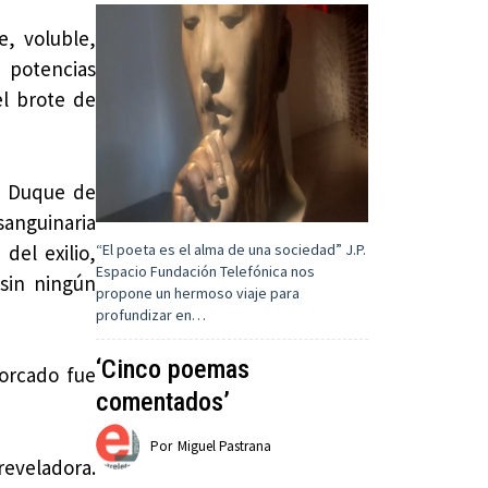
, voluble,
n potencias
el brote de
n, Duque de
sanguinaria
del exilio,
“El poeta es el alma de una sociedad” J.P.
Espacio Fundación Telefónica nos
sin ningún
propone un hermoso viaje para
profundizar en…
‘Cinco poemas
horcado fue
comentados’
Por
Miguel Pastrana
reveladora.