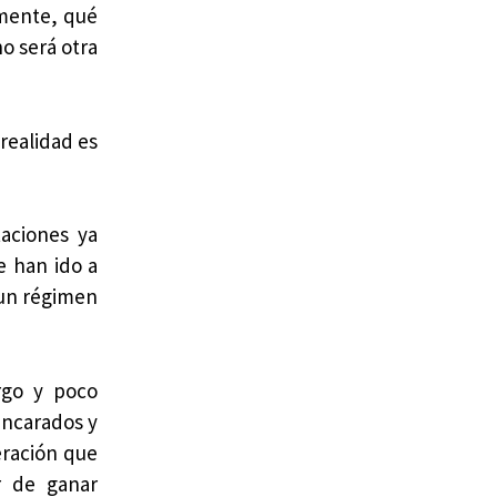
amente, qué
o será otra
realidad es
taciones ya
e han ido a
 un régimen
argo y poco
encarados y
eración que
r de ganar