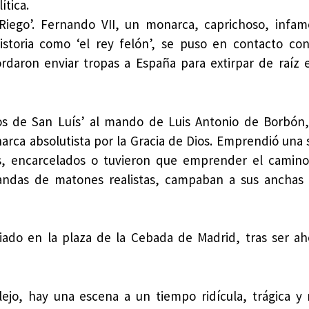
ítica.
ego’. Fernando VII, un monarca, caprichoso, infame
istoria como ‘el rey felón’, se puso en contacto co
rdaron enviar tropas a España para extirpar de raíz 
ijos de San Luís’ al mando de Luis Antonio de Borbó
ca absolutista por la Gracia de Dios. Emprendió una 
s, encarcelados o tuvieron que emprender el camino 
andas de matones realistas, campaban a sus anchas 
ciado en la plaza de la Cebada de Madrid, tras ser a
ejo, hay una escena a un tiempo ridícula, trágica y 