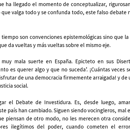
ue ha llegado el momento de conceptualizar, riguros
o que valga todo y se confunda todo, este falso debate n
l tiempo son convenciones epistemológicas sino que la 
que da vueltas y más vueltas sobre el mismo eje.
o muy mala suerte en España. Epicteto en sus Diser
iento es querer algo y que no suceda’. ¡Cuántas veces s
 disfrutar de una democracia firmemente arraigada! y de
sticia social.
ugar el Debate de Investidura. Es, desde luego, am
ste país han cambiado. Siguen siendo vocingleros, mal 
ue piensan de otro modo, no les merecen otra consid
res ilegítimos del poder, cuando cometen el erro