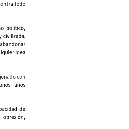
contra todo
o político,
civilizada.
e abandonar
lquier idea
ajenado con
unos años
pacidad de
opresión,