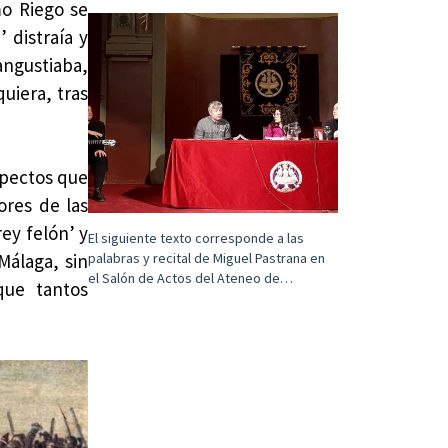
mo Riego se
 distraía y
angustiaba,
quiera, tras
spectos que
ores de las
rey felón’ y
El siguiente texto corresponde a las
palabras y recital de Miguel Pastrana en
Málaga, sin
el Salón de Actos del Ateneo de…
que tantos