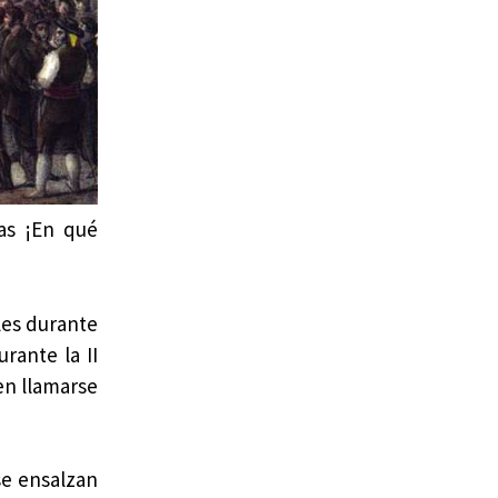
ras ¡En qué
les durante
rante la II
en llamarse
se ensalzan