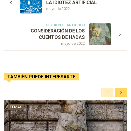
LA IDIOTEZ ARTIFICIAL
mayo de 2022
SIGUIENTE ARTÍCULO
CONSIDERACIÓN DE LOS
CUENTOS DE HADAS
mayo de 2022
TAMBIÈN PUEDE INTERESARTE
A
S
n
i
t
g
TEMAS
e
u
r
i
i
e
o
n