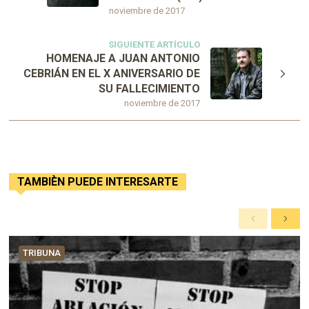
noviembre de 2017
SIGUIENTE ARTÍCULO
HOMENAJE A JUAN ANTONIO
CEBRIÁN EN EL X ANIVERSARIO DE
SU FALLECIMIENTO
noviembre de 2017
TAMBIÈN PUEDE INTERESARTE
A
S
n
i
t
g
TRIBUNA
e
u
r
i
i
e
o
n