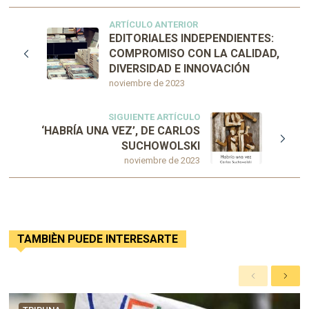
ARTÍCULO ANTERIOR
EDITORIALES INDEPENDIENTES:
COMPROMISO CON LA CALIDAD,
DIVERSIDAD E INNOVACIÓN
noviembre de 2023
SIGUIENTE ARTÍCULO
‘HABRÍA UNA VEZ’, DE CARLOS
SUCHOWOLSKI
noviembre de 2023
TAMBIÈN PUEDE INTERESARTE
A
S
n
i
t
g