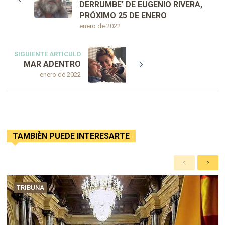
DERRUMBE’ DE EUGENIO RIVERA,
PRÓXIMO 25 DE ENERO
enero de 2022
SIGUIENTE ARTÍCULO
MAR ADENTRO
enero de 2022
TAMBIÈN PUEDE INTERESARTE
A
S
n
i
t
g
TRIBUNA
e
u
r
i
i
e
o
n