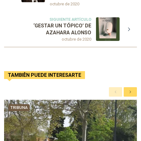
octubre de 2020
SIGUIENTE ARTÍCULO
‘GESTAR UN TÓPICO’ DE
AZAHARA ALONSO
octubre de 2020
TAMBIÈN PUEDE INTERESARTE
A
S
n
i
t
g
TRIBUNA
e
u
r
i
i
e
o
n
r
t
e