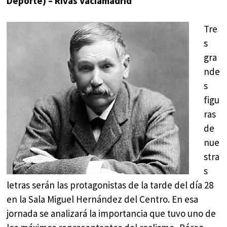
Deporte) – Rivas Vacíamadrid
Tre
s
gra
nde
s
figu
ras
de
nue
stra
s
letras serán las protagonistas de la tarde del día 28
en la Sala Miguel Hernández del Centro. En esa
jornada se analizará la importancia que tuvo uno de