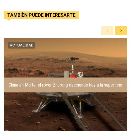
TAMBIÈN PUEDE INTERESARTE
A
S
n
i
t
g
ACTUALIDAD
e
u
r
i
i
e
o
n
r
t
e
China en Marte: el rover Zhurong desciende hoy a la superficie