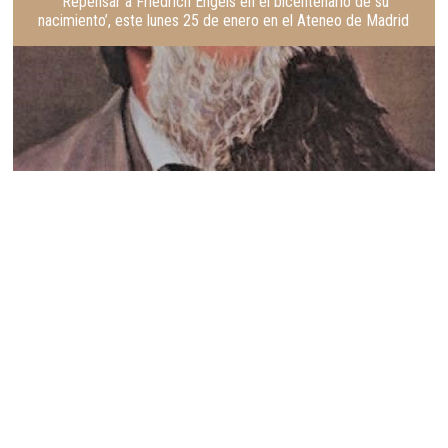
‘Repensar a Friedrich Engels en el bicentenario de su
nacimiento’, este lunes 25 de enero en el Ateneo de Madrid