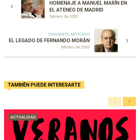
HOMENAJE A MANUEL MARÍN EN
EL ATENEO DE MADRID
febrero de 2020
SIGUIENTE ARTÍCULO
EL LEGADO DE FERNANDO MORÁN
febrero de 2020
TAMBIÈN PUEDE INTERESARTE
A
S
n
i
t
g
ACTUALIDAD
e
u
r
i
i
e
o
n