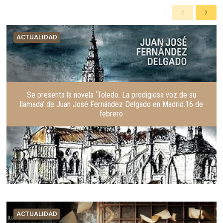
A
S
n
i
t
g
ACTUALIDAD
e
u
r
i
i
e
o
n
r
t
e
Se presenta la novela ‘Toledo. La prodigiosa voz de su
llamada’ de Juan José Fernández Delgado en Madrid.16 de
febrero
ACTUALIDAD