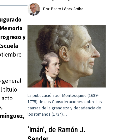
Por
Pedro López Arriba
augurado
 ‘Memoria
Progreso y
Escuela
eptiembre
o general
 título
La publicación por Montesquieu (1689-
o acto
1775) de sus Consideraciones sobre las
o
,
causas de la grandeza y decadencia de
los romanos (1734)…
omínguez
,
‘Imán’, de Ramón J.
Sender