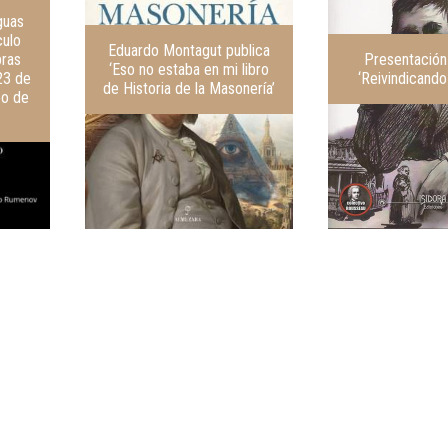
aguas
culo
Eduardo Montagut publica
bras
Presentación 
‘Eso no estaba en mi libro
 23 de
‘Reivindicando
de Historia de la Masonería’
eo de