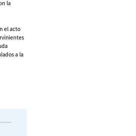
on la
n el acto
rvinientes
uda
lados a la