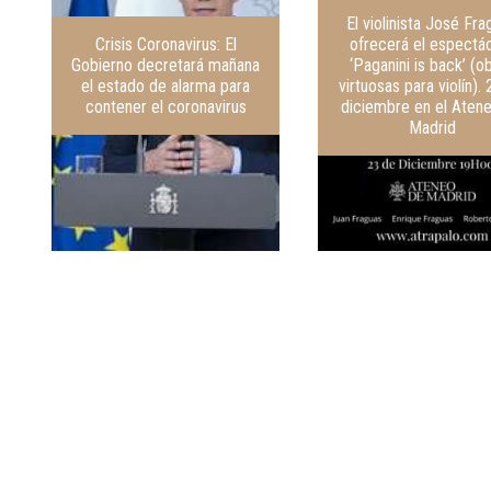
El violinista José Fr
Crisis Coronavirus: El
ofrecerá el espectá
Gobierno decretará mañana
‘Paganini is back’ (o
el estado de alarma para
virtuosas para violín).
contener el coronavirus
diciembre en el Aten
Madrid