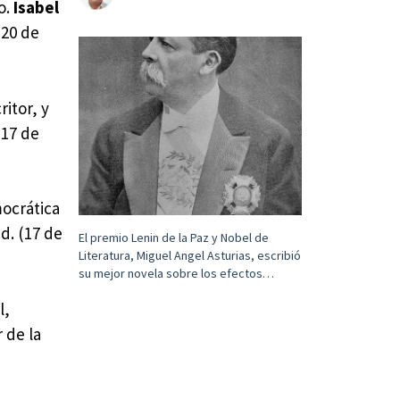
o.
Isabel
(20 de
ritor, y
(17 de
mocrática
d. (17 de
El premio Lenin de la Paz y Nobel de
Literatura, Miguel Angel Asturias, escribió
su mejor novela sobre los efectos…
l,
r de la