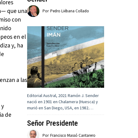
alores
an— que una
Por
Pedro Liébana Collado
omiso con
enido
peos en el
diza y, ha
de
enzan a las
Editorial Austral, 2021 Ramón J. Sender
nació en 1901 en Chalamera (Huesca) y
 y
murió en San Diego, USA, en 1982.…
ia de
Señor Presidente
Por
Francisco Massó Cantarero