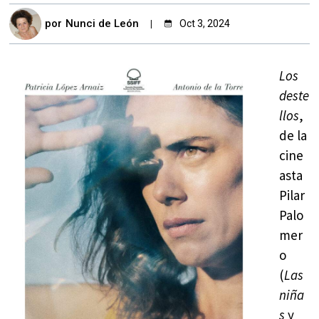
por
Nunci de León
Oct 3, 2024
Los
deste
llos
,
de la
cine
asta
Pilar
Palo
mer
o
(
Las
niña
s
y