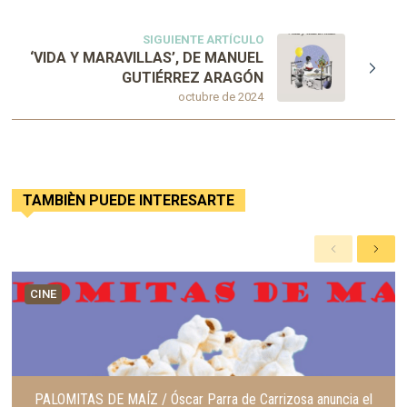
SIGUIENTE ARTÍCULO
‘VIDA Y MARAVILLAS’, DE MANUEL
GUTIÉRREZ ARAGÓN
octubre de 2024
TAMBIÈN PUEDE INTERESARTE
A
S
n
i
t
g
CINE
e
u
r
i
i
e
o
n
r
t
e
PALOMITAS DE MAÍZ / Óscar Parra de Carrizosa anuncia el