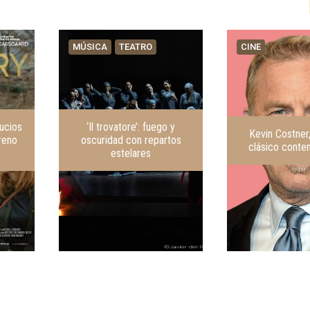
MÚSICA
TEATRO
CINE
sucios
‘Il trovatore’: fuego y
Kevin Costner
reno
oscuridad con repartos
clásico cont
estelares