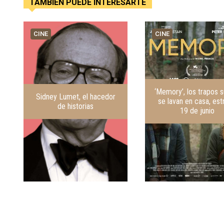
TAMBIÈN PUEDE INTERESARTE
CINE
CINE
‘Memory’, los trapos 
Sidney Lumet, el hacedor
se lavan en casa, est
de historias
19 de junio