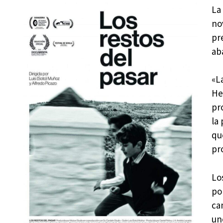
La
no
pr
ab
«L
He
pr
la
qu
pr
Lo
po
ca
un