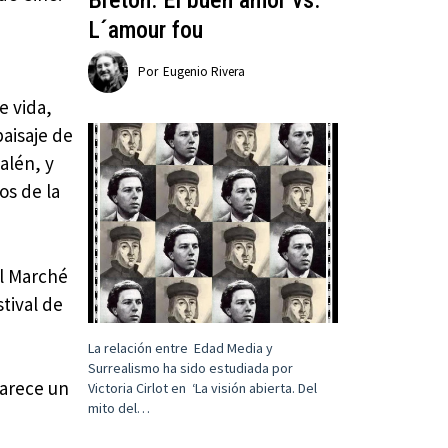
Breton: El buen amor vs.
L´amour fou
Por
Eugenio Rivera
e vida,
aisaje de
alén, y
os de la
el Marché
tival de
La relación entre Edad Media y
Surrealismo ha sido estudiada por
parece un
Victoria Cirlot en ‘La visión abierta. Del
mito del…