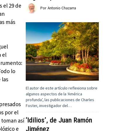
s el 29 de
Por
Antonio Chazarra
an
eas más
guel
 el
trumento:
Todo lo
 las
El autor de este artículo reflexiona sobre
algunos aspectos de la ‘América
profunda’, las publicaciones de Charles
xpresados
Foster, investigador del…
os por el
‘Idilios’, de Juan Ramón
, toman así
Jiménez
lógico e