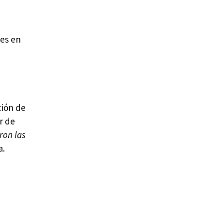
les en
ción de
r de
ron las
a.