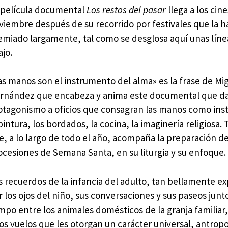
 película documental
Los restos del pasar
llega a los cine
viembre después de su recorrido por festivales que la h
emiado largamente, tal como se desglosa aquí unas lín
ajo.
as manos son el instrumento del alma» es la frase de Mi
rnández que encabeza y anima este documental que da
otagonismo a oficios que consagran las manos como ins
 pintura, los bordados, la cocina, la imaginería religiosa. 
e, a lo largo de todo el año, acompaña la preparación de
ocesiones de Semana Santa, en su liturgia y su enfoque.
s recuerdos de la infancia del adulto, tan bellamente e
r los ojos del niño, sus conversaciones y sus paseos junt
mpo entre los animales domésticos de la granja familiar
os vuelos que les otorgan un carácter universal, antropo