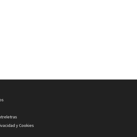
os
ntreletras
rivacidad y Cookies