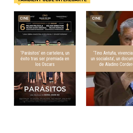
CINE
CINE
‘Parásitos’ en cartelera, un
‘Tino Antuña, vivenci
éxito tras ser premiada en
un socialista’, un docu
los Oscars
de Aladino Corder