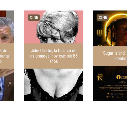
CINE
CINE
as de
Julie Chistie, la belleza de
‘Sugar Island’
mental
las grandes: hoy cumple 86
identi
o
años