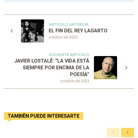
ARTÍCULO ANTERIOR
EL FIN DEL REY LAGARTO
octubre de 2023
SIGUIENTE ARTÍCULO
JAVIER LOSTALÉ: “LA VIDA ESTÁ
SIEMPRE POR ENCIMA DE LA
POESÍA”
octubre de 2023
TAMBIÈN PUEDE INTERESARTE
A
S