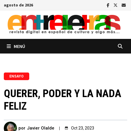
Saltar
agosto de 2026
al
contenido
MENÚ
ENSAYO
QUERER, PODER Y LA NADA
FELIZ
por
Javier Olalde
Oct 23, 2023