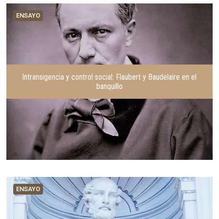
n
i
t
g
ENSAYO
e
u
r
i
i
e
o
n
r
t
e
Intransigencia y control social: Flaubert y Baudelaire en el
banquillo
ENSAYO