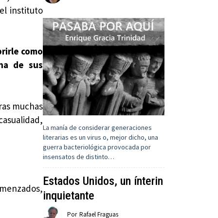
l instituto
brirle como
una de sus
otras muchas
 casualidad,
La manía de considerar generaciones
literarias es un virus o, mejor dicho, una
guerra bacteriológica provocada por
insensatos de distinto…
Estados Unidos, un ínterin
comenzados,
inquietante
Por
Rafael Fraguas