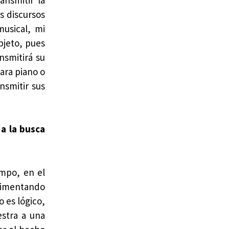
s discursos
usical, mi
bjeto, pues
nsmitirá su
ara piano o
nsmitir sus
a la busca
empo, en el
erimentando
 es lógico,
estra a una