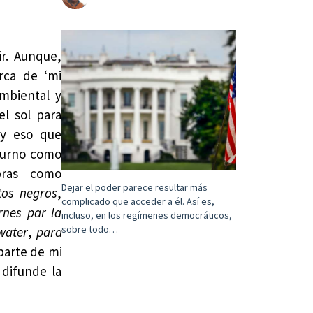
ir. Aunque,
rca de ‘mi
ambiental y
el sol para
 y eso que
turno como
bras como
Dejar el poder parece resultar más
tos negros
,
complicado que acceder a él. Así es,
rnes par la
incluso, en los regímenes democráticos,
sobre todo…
water
,
para
parte de mi
 difunde la