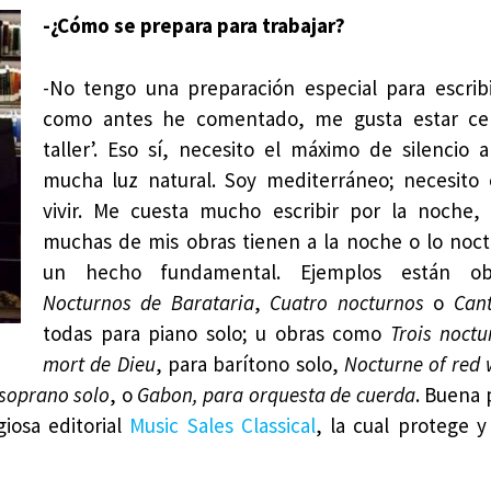
-¿Cómo se prepara para trabajar?
-No tengo una preparación especial para escrib
como antes he comentado, me gusta estar ce
taller’. Eso sí, necesito el máximo de silencio 
mucha luz natural. Soy mediterráneo; necesito 
vivir. Me cuesta mucho escribir por la noche,
muchas de mis obras tienen a la noche o lo noc
un hecho fundamental. Ejemplos están o
Nocturnos de Barataria
,
Cuatro nocturnos
o
Can
todas para piano solo; u obras como
Trois noctu
mort de Dieu
, para barítono solo,
Nocturne of red 
soprano solo
, o
Gabon, para orquesta de cuerda
. Buena 
giosa editorial
Music Sales Classical
, la cual protege y