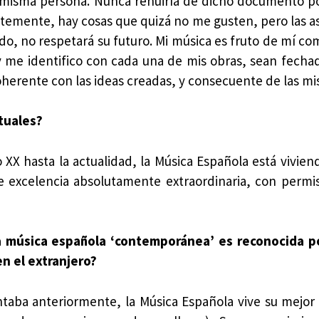
a misma persona. Nunca rehuiría de dicho documento p
entemente, hay cosas que quizá no me gusten, pero las
o, no respetará su futuro. Mi música es fruto de mí co
 me identifico con cada una de mis obras, sean fecha
herente con las ideas creadas, y consecuente de las mi
tuales?
 XX hasta la actualidad, la Música Española está vivien
de excelencia absolutamente extraordinaria, con permi
a música española ‘contemporánea’ es reconocida po
n el extranjero?
aba anteriormente, la Música Española vive su mejor 