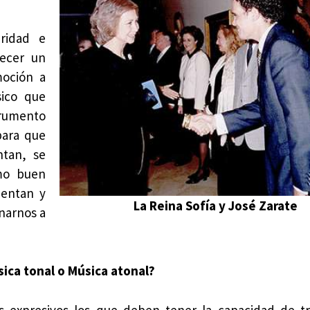
aridad e
recer un
moción a
ico que
rumento
para que
ntan, se
mo buen
ientan y
La Reina Sofía y José Zarate
narnos a
sica tonal o Música atonal?
os expresivos los que deben tener la capacidad de tr