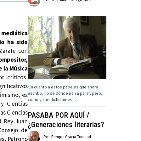
n mediática
lo ha sido
 Zarate con
ompositor,
e la Música
 críticos,
nificativos
‘En cuanto a estos papeles que ahora
escribo, no sé dónde irán a parar, pero,
simismo, es
como ya he dicho antes,…
y Ciencias
las Ciencias
PASABA POR AQUÍ /
ad Rey Juan
¿Generaciones literarias?
Consejo de
Por
Enrique Gracia Trinidad
es, Patrono