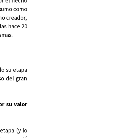
or el hecho
 asumo como
mo creador,
das hace 20
smas.
do su etapa
so del gran
r su valor
etapa (y lo