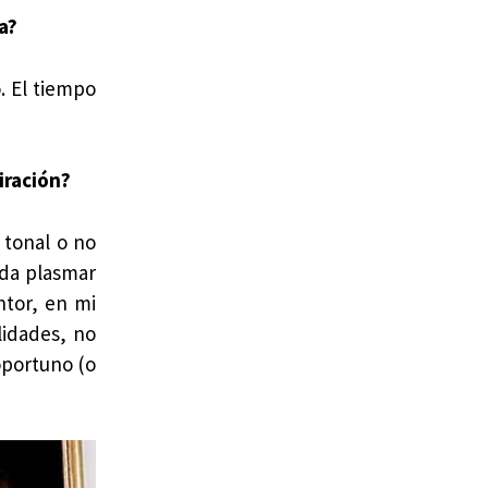
a?
. El tiempo
iración?
 tonal o no
nda plasmar
ntor, en mi
lidades, no
 oportuno (o