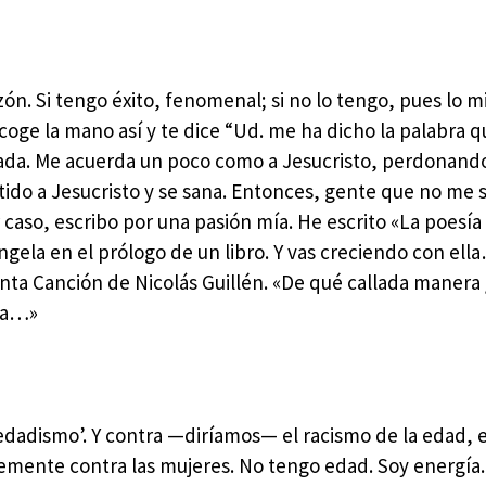
ón. Si tengo éxito, fenomenal; si no lo tengo, pues lo 
e coge la mano así y te dice “Ud. me ha dicho la palabra 
nada. Me acuerda un poco como a Jesucristo, perdonando
tido a Jesucristo y se sana. Entonces, gente que no me s
aso, escribo por una pasión mía. He escrito «La poesía
Ángela en el prólogo de un libro. Y vas creciendo con ell
anta Canción de Nicolás Guillén. «De qué callada manera
era…»
edadismo’. Y contra —diríamos— el racismo de la edad, e
blemente contra las mujeres. No tengo edad. Soy energía.