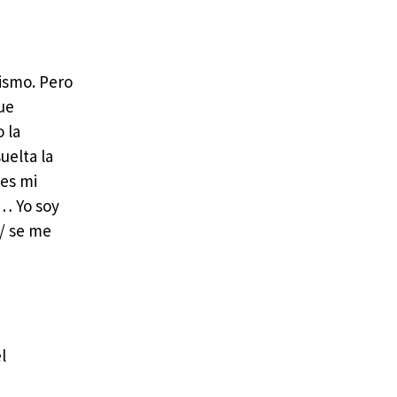
mismo. Pero
que
 la
uelta la
 es mi
a… Yo soy
 / se me
l