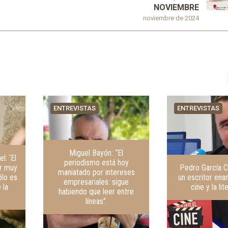
NOVIEMBRE
noviembre de 2024
ENTREVISTAS
ENTREVISTAS
Miguel Bayón: “El
l: ‘El
periodismo está hoy
r muy
Pedro García C
maniatado por intereses
ólo es
un escritor en
empresariales: sigue
 la
cine y la lit
habiendo que leer entre
líneas”.