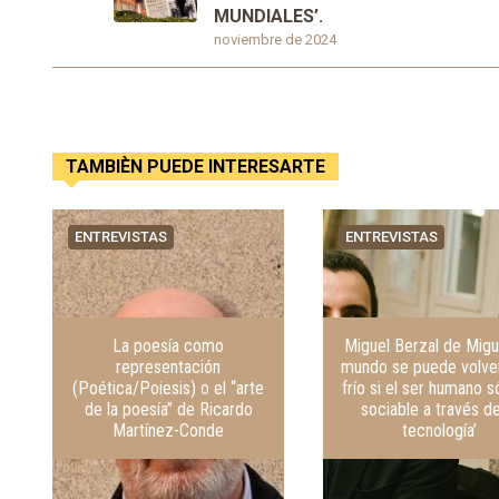
MUNDIALES’.
noviembre de 2024
TAMBIÈN PUEDE INTERESARTE
ENTREVISTAS
ENTREVISTAS
La poesía como
Miguel Berzal de Migue
representación
mundo se puede volve
(Poética/Poiesis) o el “arte
frío si el ser humano s
de la poesía” de Ricardo
sociable a través de
Martínez-Conde
tecnología’