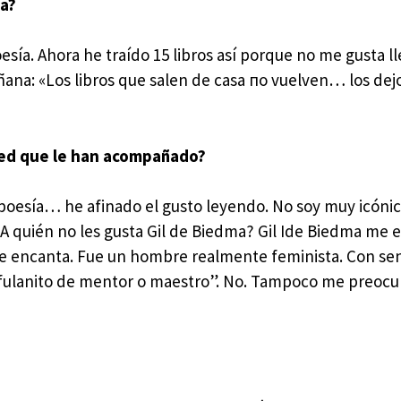
ía?
oesía. Ahora he traído 15 libros así porque no me gusta l
ñana: «Los libros que salen de cаsа по vuelven… los dej
ted que le han acomраñado?
poesía… he afinado el gusto leyendo. No soy muy icónic
¿A quién no les gusta Gil de Biedma? Gil Ide Biedma me 
e encanta. Fue un hombre realmente feminista. Con sen
a fulanito de mentor o maestro”. No. Tampoco me preocu