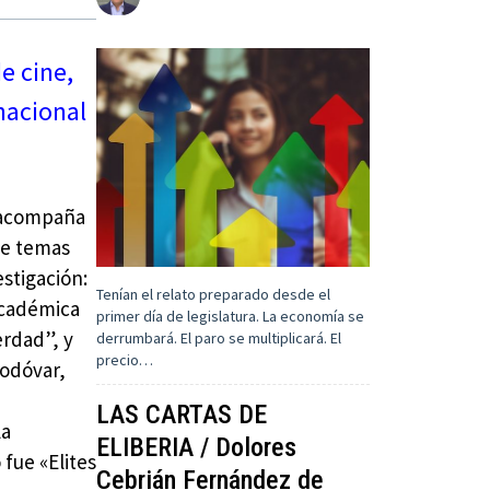
de cine,
rnacional
e acompaña
 de temas
estigación:
Tenían el relato preparado desde el
académica
primer día de legislatura. La economía se
erdad”, y
derrumbará. El paro se multiplicará. El
precio…
modóvar,
LAS CARTAS DE
la
ELIBERIA / Dolores
fue «Elites
Cebrián Fernández de