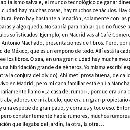
apitalismo salvaje, el mundo tecnológico de ganar diner
n ciudad hay muchas cosas, hay muchos cenáculos. Hay 
tura. Pero hay bastante alienación, solamente con las p
baras y algo queda. No sabría para hablar que no fuese 
ulos sofisticados. Ejemplo, en Madrid vas al Café Comerc
ba Antonio Machado, presentaciones de libros. Pero, por 
 de México, que es un emporio de todo. Allí está la cad
 lee los libros. O sea, en una gran ciudad hay mucha me
 una hibridación grande de géneros. Yo misma escribí e
tra la conjura del olvido). Ahí metí prosa buena, de cali
 vivo en Madrid, pero mi cana familiar está en La Mancha
terariamente llamo «La casa del rumor», porque era una
trabajadores de mi abuelo, que era un gran propietario 
 una especie de gran patio, y corrales y todo eso. Enton
ón, pero constantemente había rumores, muchos rumores,
ción que llegaba del jardín, la otra, la otra…