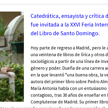
Catedrática, ensayista y crítica 
fue invitada a la XXVI Feria Inte
del Libro de Santo Domingo.
Hoy parte de regreso a Madrid, pero l
una veintena de libros de lírica y otros
sociológicos a partir de una línea de inv
género y poder. Dueña de una carrera 
en la que levantó “una buena obra, la v
autora del primer libro sobre Pedro Al
María Antonia habla con un entusiasmo
contagioso, tras 30 años de enseñar en 
Complutense de Madrid. Su primer libro 