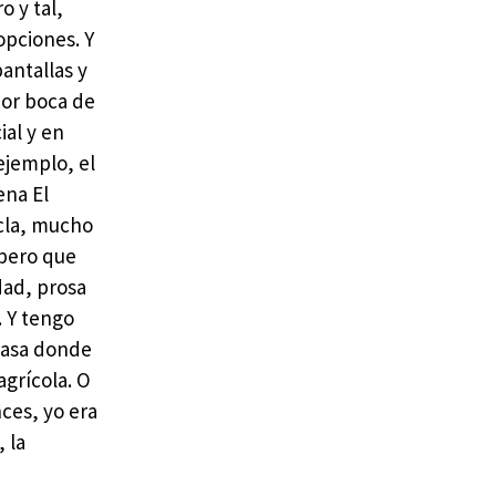
o y tal,
opciones. Y
antallas y
por boca de
ial y en
ejemplo, el
ena El
zcla, mucho
spero que
dad, prosa
. Y tengo
 casa donde
agrícola. O
ces, yo era
 la