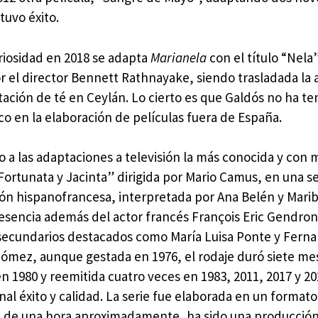
tuvo éxito.
iosidad en 2018 se adapta
Marianela
con el título “Nela”
r el director Bennett Rathnayake, siendo trasladada la 
tación de té en Ceylán. Lo cierto es que Galdós no ha te
o en la elaboración de películas fuera de España.
 a las adaptaciones a televisión la más conocida y con 
Fortunata y Jacinta” dirigida por Mario Camus, en una s
ón hispanofrancesa, interpretada por Ana Belén y Marib
resencia además del actor francés François Eric Gendron
secundarios destacados como María Luisa Ponte y Fern
ómez, aunque gestada en 1976, el rodaje duró siete me
n 1980 y reemitida cuatro veces en 1983, 2011, 2017 y 2
al éxito y calidad. La serie fue elaborada en un formato
s de una hora aproximadamente, ha sido una producció