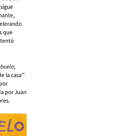
nsigue
mante,
celerando
es que
ntentó
abuelo
;
de la casa”
 por
da por Juan
res.