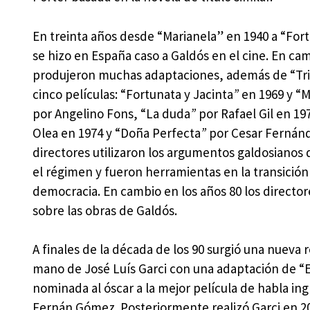
En treinta años desde “Marianela” en 1940 a “Fort
se hizo en España caso a Galdós en el cine. En cam
produjeron muchas adaptaciones, además de “Tr
cinco películas: “Fortunata y Jacinta
”
en 1969 y “M
por Angelino Fons, “La duda
”
por Rafael Gil en 1
Olea en 1974 y “Doña Perfecta
”
por Cesar Fernánd
directores utilizaron los argumentos galdosianos 
el régimen y fueron herramientas en la transición 
democracia. En cambio en los años 80 los directo
sobre las obras de Galdós.
A finales de la década de los 90 surgió una nueva
mano de José Luís Garci con una adaptación de “E
nominada al óscar a la mejor película de habla in
Fernán Gómez. Posteriormente realizó Garci en 20