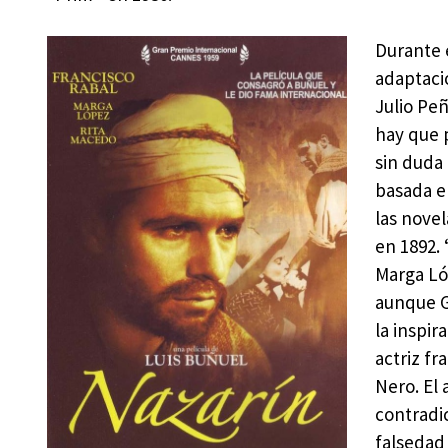
Durante 
adaptac
Julio Pe
hay que p
sin duda 
basada 
las novel
en 1892.
Marga Ló
aunque G
la inspir
actriz f
Nero. El 
contradic
falsedad 