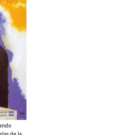
nando
las de la