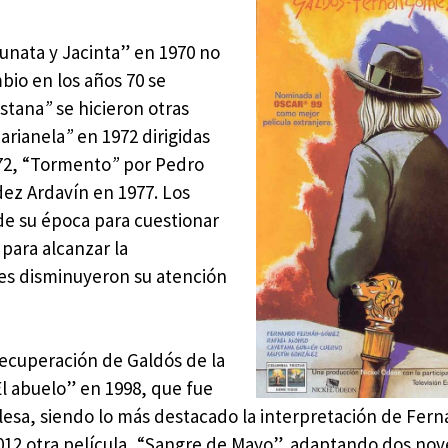
unata y Jacinta” en 1970 no
bio en los años 70 se
istana
”
se hicieron otras
arianela
”
en 1972 dirigidas
972, “Tormento
”
por Pedro
ez Ardavín en 1977. Los
de su época para cuestionar
para alcanzar la
res disminuyeron su atención
 recuperación de Galdós de la
l abuelo” en 1998, que fue
glesa, siendo lo más destacado la interpretación de Fer
12 otra película, “Sangre de Mayo”, adaptando dos nove