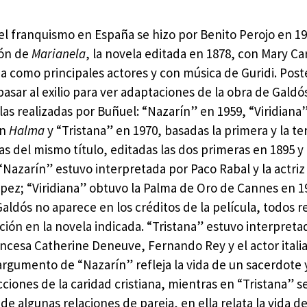
el franquismo en España se hizo por Benito Perojo en 1
ión de
Marianela
, la novela editada en 1878, con Mary Car
ña como principales actores y con música de Guridi. Pos
asar al exilio para ver adaptaciones de la obra de Galdó
las realizadas por Buñuel: “Nazarín” en 1959, “Viridiana
en
Halma
y “Tristana” en 1970, basadas la primera y la te
as del mismo título, editadas las dos primeras en 1895 y 
 “Nazarín” estuvo interpretada por Paco Rabal y la actri
pez; “Viridiana” obtuvo la Palma de Oro de Cannes en 1
aldós no aparece en los créditos de la película, todos 
ación en la novela indicada. “Tristana” estuvo interpreta
rancesa Catherine Deneuve, Fernando Rey y el actor ital
argumento de “Nazarín” refleja la vida de un sacerdote y
ciones de la caridad cristiana, mientras en “Tristana” se 
de algunas relaciones de pareja, en ella relata la vida 