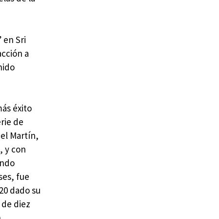
 en Sri
acción a
nido
más éxito
erie de
el Martín,
, y con
ando
ses, fue
020 dado su
 de diez
n