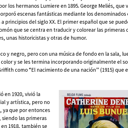
 por los hermanos Lumiere en 1895. George Meliés, que 
ncorporó escenas fantásticas mediante los denominados 
 a principios del siglo XX. El primer español que se pue
omón que se centra en traducir y colorear las primeras 
s, unas historicistas y otras de humor.
nco y negro, pero con una música de fondo en la sala, l
 color y se les termina incorporando originalmente el s
 Griffith como “El nacimiento de una nación” (1915) qu
ó en 1920, vivió la
l y artística, pero no
s, ya que por entonces
 siendo las primeras
en 1918, también se