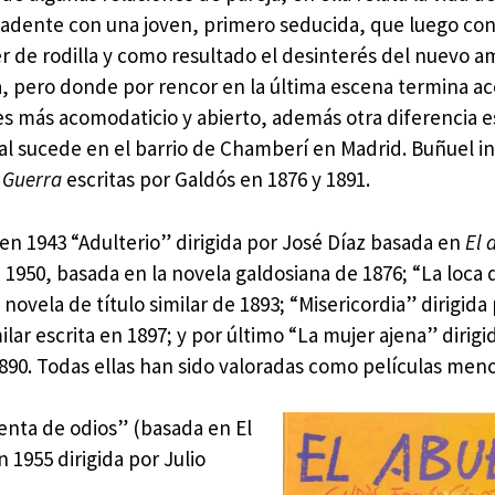
adente con una joven, primero seducida, que luego co
r de rodilla y como resultado el desinterés del nuevo a
a, pero donde por rencor en la última escena termina a
 es más acomodaticio y abierto, además otra diferencia 
nal sucede en el barrio de Chamberí en Madrid. Buñuel i
 Guerra
escritas por Galdós en 1876 y 1891.
: en 1943 “Adulterio” dirigida por José Díaz basada en
El 
1950, basada en la novela galdosiana de 1876; “La loca 
 novela de título similar de 1893; “Misericordia” dirigida
lar escrita en 1897; y por último “La mujer ajena” dirigi
890. Todas ellas han sido valoradas como películas meno
enta de odios” (basada en El
 1955 dirigida por Julio