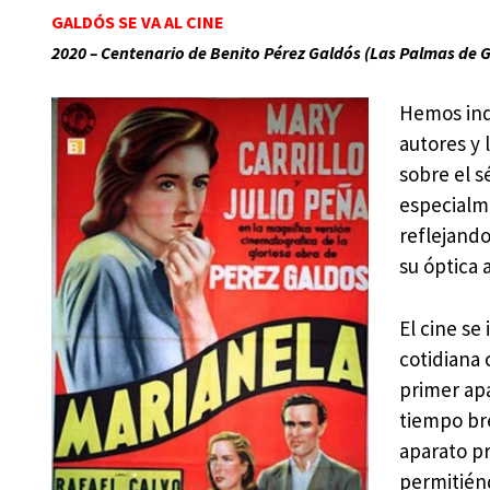
GALDÓS SE VA AL CINE
2020 – Centenario de Benito Pérez Galdós (Las Palmas de G
Hemos indi
autores y 
sobre el s
especialme
reflejando
su óptica
El cine se
cotidiana 
primer ap
tiempo bre
aparato p
permitién