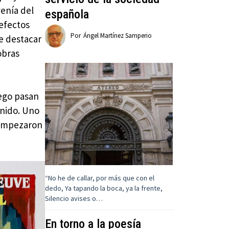
venía del
española
efectos
Por
Ángel Martínez Samperio
de destacar
obras
uego pasan
onido. Uno
e empezaron
“No he de callar, por más que con el
dedo, Ya tapando la boca, ya la frente,
Silencio avises o…
En torno a la poesía