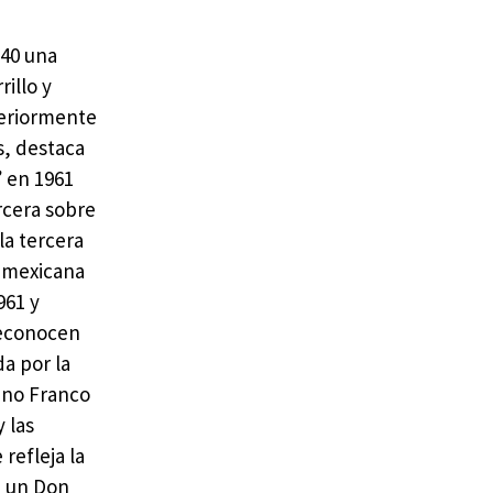
940 una
rillo y
teriormente
s, destaca
” en 1961
rcera sobre
la tercera
z mexicana
961 y
reconocen
da por la
iano Franco
 las
refleja la
de un Don