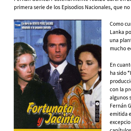
primera serie de los Episodios Nacionales, que no 
Como cur
Lanka po
una plan
mucho ec
En cuanto
ha sido “
producci
con la p
algunos 
Fernán G
emitida e
excepcion
capítulo