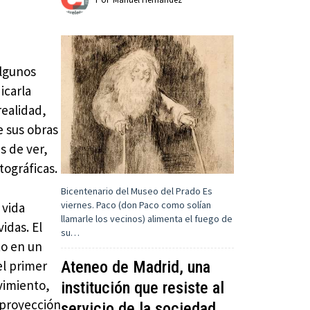
algunos
icarla
realidad,
e sus obras
s de ver,
ográficas.
Bicentenario del Museo del Prado Es
viernes. Paco (don Paco como solían
 vida
llamarle los vecinos) alimenta el fuego de
idas. El
su…
o en un
Ateneo de Madrid, una
el primer
vimiento,
institución que resiste al
 proyección
servicio de la sociedad