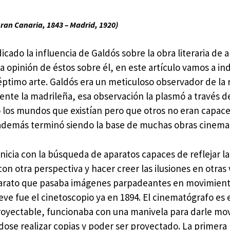
ran Canaria, 1843 – Madrid, 1920)
cado la influencia de Galdós sobre la obra literaria de 
la opinión de éstos sobre él, en este artículo vamos a ind
éptimo arte. Galdós era un meticuloso observador de la 
nte la madrileña, esa observación la plasmó a través d
 los mundos que existían pero que otros no eran capace
 además terminó siendo la base de muchas obras cinemat
 inicia con la búsqueda de aparatos capaces de reflejar la
con otra perspectiva y hacer creer las ilusiones en otras v
arato que pasaba imágenes parpadeantes en movimient
ve fue el cinetoscopio ya en 1894. El cinematógrafo es 
royectable, funcionaba con una manivela para darle mo
dose realizar copias y poder ser proyectado. La primera