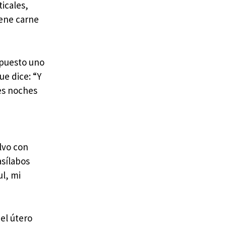
icales,
iene carne
upuesto uno
ue dice: “Y
les noches
elvo con
asílabos
ul, mi
el útero