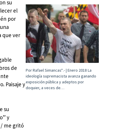
con su
lecer el
ién por
 una
a que ver
gable
ibros de
Por Rafael Simancas*.- | Enero 2018 La
ente
ideología supremacista avanza ganando
exposición pública y adeptos por
. Paisaje y
doquier, a veces de…
e su
o” y
 / me gritó