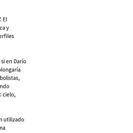
. El
ca y
rfiles
 si en Darío
olongaría
bolistas,
ando
 cielo,
n utilizado
una