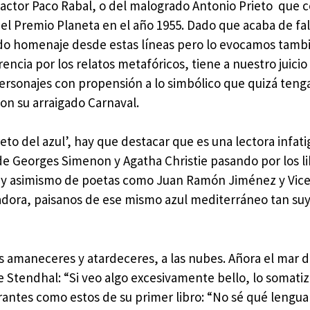
 actor Paco Rabal, o del malogrado Antonio Prieto que 
el Premio Planeta en el año 1955. Dado que acaba de fal
do homenaje desde estas líneas pero lo evocamos tamb
ncia por los relatos metafóricos, tiene a nuestro juicio
 Personajes con propensión a lo simbólico que quizá teng
con su arraigado Carnaval.
to del azul’, hay que destacar que es una lectora infati
de Georges Simenon y Agatha Christie pasando por los l
ica) y asimismo de poetas como Juan Ramón Jiménez y Vic
adora, paisanos de ese mismo azul mediterráneo tan suyo
os amaneceres y atardeceres, a las nubes. Añora el mar d
e Stendhal: “Si veo algo excesivamente bello, lo somatiz
rantes como estos de su primer libro: “No sé qué lengua