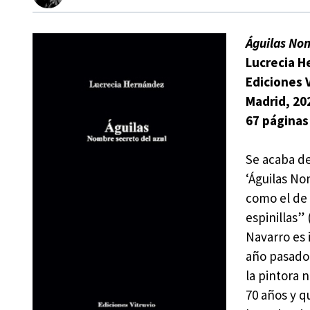
Águilas Nom
Lucrecia 
Ediciones 
Madrid, 20
67 páginas
Se acaba d
‘Águilas No
como el de 
espinillas”
Navarro es 
año pasado,
la pintora
70 años y q