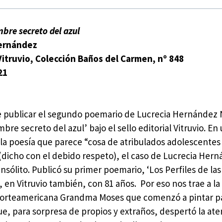
bre secreto del azul
Hernández
Vitruvio, Colección Baños del Carmen, nº 848
21
e publicar el segundo poemario de Lucrecia Hernández 
mbre secreto del azul’ bajo el sello editorial Vitruvio. E
la poesía que parece “cosa de atribulados adolescentes
 (dicho con el debido respeto), el caso de Lucrecia Her
insólito. Publicó su primer poemario, ‘Los Perfiles de las
 en Vitruvio también, con 81 años. Por eso nos trae a l
 norteamericana Grandma Moses que comenzó a pintar p
ue, para sorpresa de propios y extraños, despertó la at