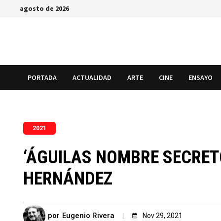
Saltar
agosto de 2026
al
contenido
PORTADA
ACTUALIDAD
ARTE
CINE
ENSAYO
2021
‘ÁGUILAS NOMBRE SECRETO
HERNÁNDEZ
por
Eugenio Rivera
Nov 29, 2021