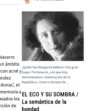
Navarro
n un ámbito
¿Quién fue Margarita Nelken? Una gran
 con acné y
mujer. Perteneció, a lo que hoy
denominamos «Generación de la
nández
República». Estuvo dotada de…
 dunas’, el
a memoria a
EL ECO Y SU SOMBRA /
asados los
La semántica de la
ención de
bondad