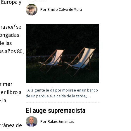
 Europa y
Por
Emilio Calvo de Mora
ura
naif
se
olongadas
de las
os años 80,
primer
I A la gente le da por morirse en un banco
r libro a
de un parque a la caída de la tarde,…
 la
El auge supremacista
Por
Rafael Simancas
erránea de