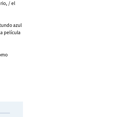
io, / el
tundo azul
a película
como