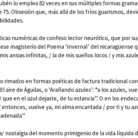
ubén lo emplea 82 veces en sus múltiples formas gramat
e 75. Obsesión que, más allá de los fríos guarismos, dev
bilidades.
ticas numéricas de confeso lector neurótico, que por s
y ese magisterio del Poema ‘Invernal’ del nicaragüense q
mis ansias infinitas, / la de mis sueños locos / y mis azu
 o rimados en formas poéticas de factura tradicional con
l aire de Águilas, o ‘Arañando azules’: “a los azules, vu
/ que en el azul dejaste, de tu estancia”. O en los endec
Y entonces, vuelve ya, mi alma encantada / por ti y tu az
encadenada”
/ nostalgia del momento primigenio de la vida líquida d