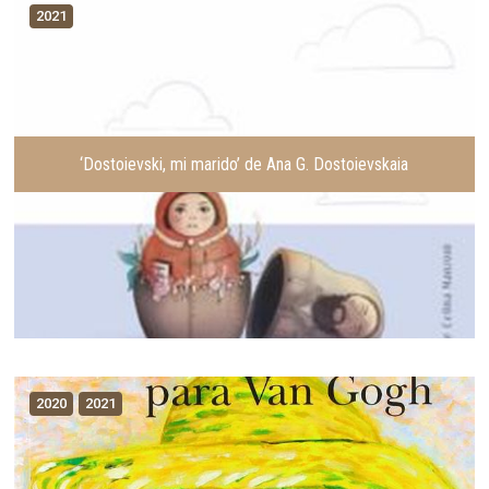
t
g
2021
e
u
r
i
i
e
o
n
r
t
e
‘Dostoievski, mi marido’ de Ana G. Dostoievskaia
2020
2021