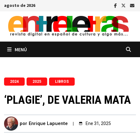
Saltar
agosto de 2026
al
contenido
MENÚ
,
,
2024
2025
LIBROS
‘PLAGIE’, DE VALERIA MATA
por
Enrique Lapuente
Ene 31, 2025