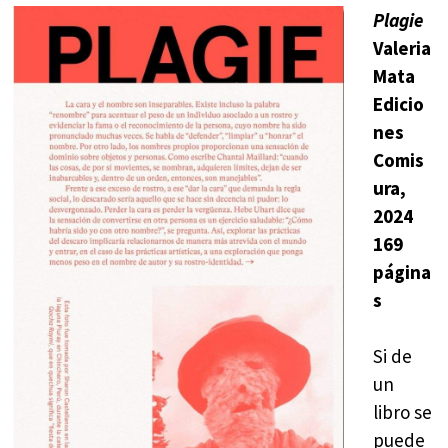
Plagie
Valeria
Mata
Edicio
nes
Comis
ura,
2024
169
página
s
Si de
un
libro se
puede