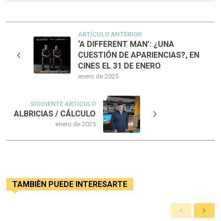
ARTÍCULO ANTERIOR
‘A DIFFERENT MAN’: ¿UNA
CUESTIÓN DE APARIENCIAS?, EN
CINES EL 31 DE ENERO
enero de 2025
SIGUIENTE ARTÍCULO
ALBRICIAS / CÁLCULO
enero de 2025
TAMBIÈN PUEDE INTERESARTE
A
S
n
i