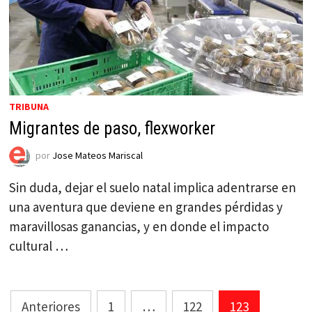
TRIBUNA
Migrantes de paso, flexworker
por
Jose Mateos Mariscal
Sin duda, dejar el suelo natal implica adentrarse en
una aventura que deviene en grandes pérdidas y
maravillosas ganancias, y en donde el impacto
cultural …
Paginación
Anteriores
1
…
122
123