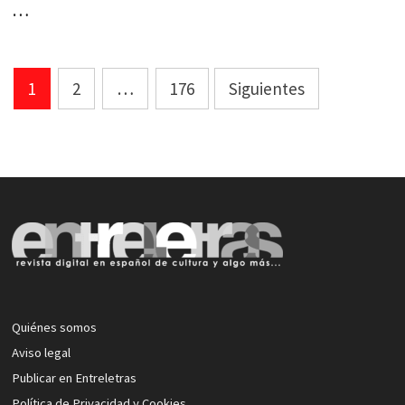
…
Paginación
1
2
…
176
Siguientes
de
entradas
Quiénes somos
Aviso legal
Publicar en Entreletras
Política de Privacidad y Cookies