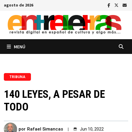
Saltar
agosto de 2026
al
contenido
MENÚ
TRIBUNA
140 LEYES, A PESAR DE
TODO
por
Rafael Simancas
Jun 10, 2022