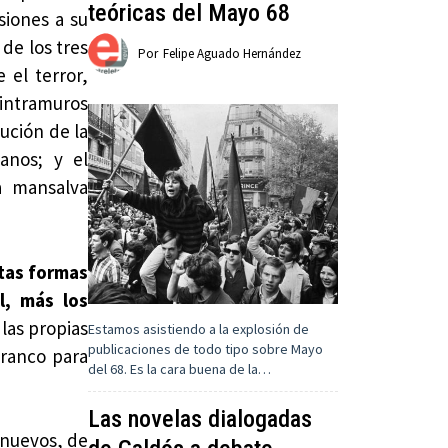
teóricas del Mayo 68
siones a su
 de los tres
Por
Felipe Aguado Hernández
 el terror,
 intramuros
cución de la
ianos; y el
a mansalva
ntas formas
l, más los
 las propias
Estamos asistiendo a la explosión de
publicaciones de todo tipo sobre Mayo
Franco para
del 68. Es la cara buena de la…
Las novelas dialogadas
 nuevos, de