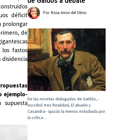
de Galdós a debate
nstruidos
Por
Rosa Amor del Olmo
os déficit
a prolongar
primero, de
igantescas
 los fastos
 disidencia
propuestas
mo ejemplo-
De las novelas dialogadas de Galdós, -
a supuesta
escribió tres Realidad, El abuelo y
Casandra– quizás la menos estudiada por
la crítica…