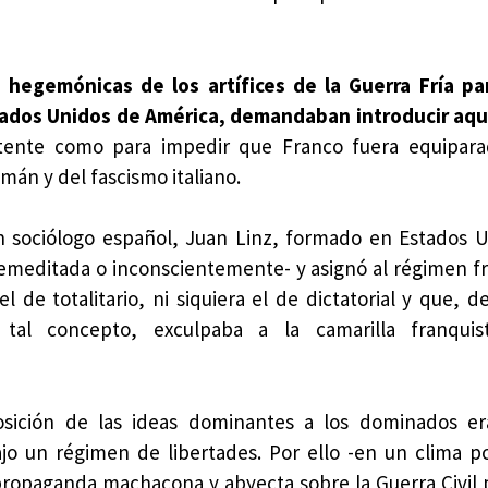
s hegemónicas de los artífices de la Guerra Fría p
stados Unidos de América, demandaban introducir aqu
stente como para impedir que Franco fuera equipara
emán y del fascismo italiano.
 un sociólogo español, Juan Linz, formado en Estados 
remeditada o inconscientemente- y asignó al régimen fr
l de totalitario, ni siquiera el de dictatorial y que, 
tal concepto, exculpaba a la camarilla franqui
posición de las ideas dominantes a los dominados e
o un régimen de libertades. Por ello -en un clima p
propaganda machacona y abyecta sobre la Guerra Civil