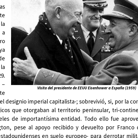
sas
te
la
 a
ro
ya
de
la
9.
 –
Visita del presidente de EEUU Eisenhower a España (1959)
te
l designio imperial capitalista-; sobrevivió, si, por la c
icos que otorgaban al territorio peninsular, tri-conti
eles de importantísima entidad. Todo ello fue aprov
gton, pese al apoyo recibido y devuelto por Franco 
estadounidenses en suelo europeo- para derrotar mili