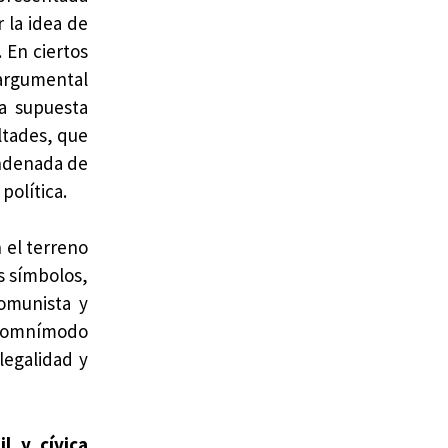
 la idea de
 En ciertos
 argumental
na supuesta
ltades, que
ondenada de
política.
 el terreno
os símbolos,
comunista y
er omnímodo
legalidad y
il y cívica