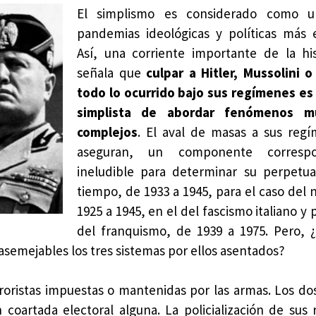
El simplismo es considerado como u
pandemias ideológicas y políticas más 
Así, una corriente importante de la his
señala que
culpar a Hitler, Mussolini 
todo lo ocurrido bajo sus regímenes es
simplista de abordar fenómenos 
complejos
. El aval de masas a sus reg
aseguran, un componente corresp
ineludible para determinar su perpetua
tiempo, de 1933 a 1945, para el caso del 
1925 a 1945, en el del fascismo italiano y 
del franquismo, de 1939 a 1975. Pero, ¿
 asemejables los tres sistemas por ellos asentados?
rroristas impuestas o mantenidas por las armas. Los do
n coartada electoral alguna. La policialización de sus 