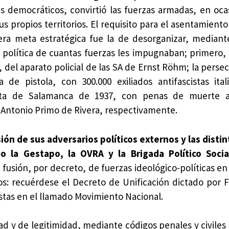
s democráticos, convirtió las fuerzas armadas, en oca
 propios territorios. El requisito para el asentamiento
era meta estratégica fue la de desorganizar, mediante
ón política de cuantas fuerzas les impugnaban; primero,
o, del aparato policial de las SA de Ernst Röhm; la perse
a de pistola, con 300.000 exiliados antifascistas ital
elta de Salamanca de 1937, con penas de muerte 
 Antonio Primo de Rivera, respectivamente.
ón de sus adversarios políticos externos y las disti
o la Gestapo, la OVRA y la Brigada Político Socia
a fusión, por decreto, de fuerzas ideológico-políticas en
ios: recuérdese el Decreto de Unificación dictado por 
listas en el llamado Movimiento Nacional.
ad y de legitimidad, mediante códigos penales y civiles