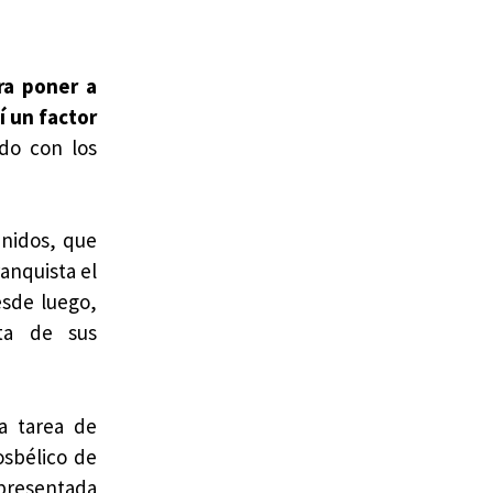
ara poner a
í un factor
do con los
Unidos, que
anquista el
desde luego,
sta de sus
ra tarea de
osbélico de
 presentada