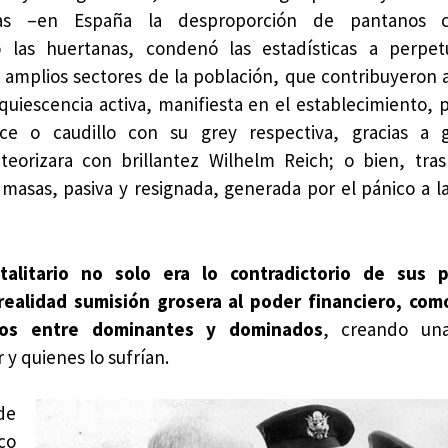
cas –en España la desproporción de pantanos co
 las huertanas, condenó las estadísticas a perpetu
r amplios sectores de la población, que contribuyeron 
uiescencia activa, manifiesta en el establecimiento, 
ce o caudillo con su grey respectiva, gracias a g
eorizara con brillantez Wilhelm Reich; o bien, tras
masas, pasiva y resignada, generada por el pánico a la
alitario no solo era lo contradictorio de sus 
 realidad sumisión grosera al poder financiero, co
osos entre dominantes y dominados
, creando un
 y quienes lo sufrían.
de
co