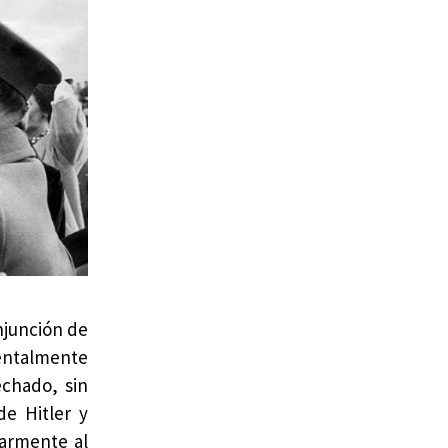
onjunción de
nentalmente
echado, sin
de Hitler y
tarmente al