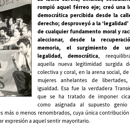
rompió aquel férreo eje; creó una l
democrática
percibida desde la cal
derecho; desproveyó a la ‘legalidad’
de cualquier fundamento moral y raci
aleccionar, desde la recuperac
memoria, el surgimiento de u
legalidad, democrática
, reequilib
aquella nueva legitimidad surgida d
colectiva y coral, en la arena social, 
mujeres anhelantes de libertades, 
igualdad. Esa fue la verdadera Transi
que se ha tratado de imponer cic
como asignada al supuesto genio 
ales más o menos renombrados, cuya única contribución 
r expresión a aquel sentir mayoritario.