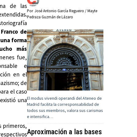
na de las
Por
José Antonio García Regueiro / Mayte
extendidas.
Pedraza Guzmán de Lázaro
toriografía
o Franco de
 una forma
mucho más
ímenes fue,
onsable e
ción en el
nazismo; de
para el caso
El modus vivendi operandi del Ateneo de
existió una
Madrid facilita la corresponsabilidad de
todos sus miembros, valora sus carismas
e intensifica…
s primeros,
Aproximación a las bases
respectivos