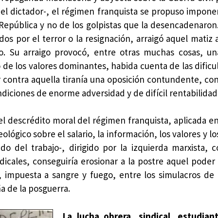
l dictador-, el régimen franquista se propuso imponer
 República y no de los golpistas que la desencadenaron.
dos por el terror o la resignación, arraigó aquel matiz
smo. Su arraigo provocó, entre otras muchas cosas, u
o de los valores dominantes, habida cuenta de las dificu
r contra aquella tiranía una oposición contundente, c
diciones de enorme adversidad y de difícil rentabilidad 
 descrédito moral del régimen franquista, aplicada en
lógico sobre el salario, la información, los valores y l
 del trabajo-, dirigido por la izquierda marxista, 
radicales, conseguiría erosionar a la postre aquel pod
n, impuesta a sangre y fuego, entre los simulacros de 
a de la posguerra.
La lucha obrera, sindical, estudiant