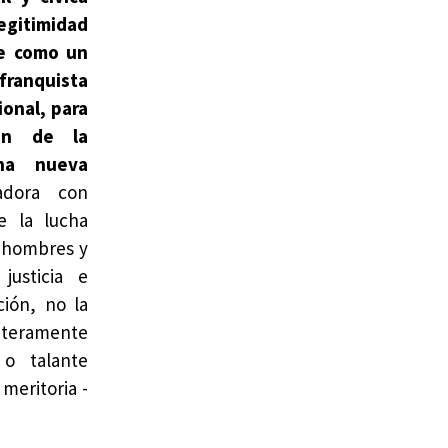
egitimidad
le como un
 franquista
onal, para
ión de la
na nueva
radora con
e la lucha
de hombres y
justicia e
ción, no la
ateramente
o talante
meritoria -